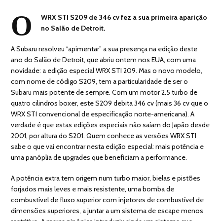
O
WRX STI S209 de 346 cv fez a sua primeira aparição
no Salão de Detroit.
A Subaru resolveu “apimentar” a sua presença na edição deste
ano do Salão de Detroit, que abriu ontem nos EUA, com uma
novidade: a edição especial WRX STI 209. Mas o novo modelo,
com nome de código S209, tem a particularidade de ser o
Subaru mais potente de sempre. Com um motor 2.5 turbo de
quatro cilindros boxer, este S209 debita 346 cv (mais 36 cv que o
WRX STI convencional de especificação norte-americana). A
verdade é que estas edições especiais não saíam do Japão desde
2001, por altura do S201. Quem conhece as versões WRX STI
sabe o que vai encontrar nesta edição especial: mais potência e
uma panóplia de upgrades que beneficiam a performance.
A potência extra tem origem num turbo maior, bielas e pistões
forjados mais leves e mais resistente, uma bomba de
combustível de fluxo superior com injetores de combustível de
dimensões superiores, a juntar a um sistema de escape menos