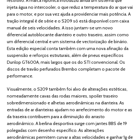
restritivo. A marca nipónica introduziu ainda um sistema que
injeta água no intercooler, o que reduz a temperatura do ar que vai
para o motor, e por sua vez ajuda a providenciar mais potência. A
tração integral é de série e o S209 só está disponível com caixa
manual de seis velocidades. A isso juntam-se um novo
diferencial autoblocante dianteiro e outro traseiro, assim como
um diferencial central e um sistema de vectorização de binário.
Esta edição especial conta também com uma nova afinação da
suspensão e reforços estruturais, além de pneus específicos
Dunlop GT600A, mais largos que os do STI convencional. Os
discos de travão perfurados Brembo completam o pacote de
performance.
Visualmente, o S209 também foi alvo de alterações estéticas,
nomeadamente cavas das rodas maiores, spoiler traseiro
sobredimensionado e alhetas aerodinâmicas na dianteira. As
entradas de ar dianteiras ajudam no arrefecimento do motor e as
da traseira contribuem para a diminuição do arrasto
aerodinâmico. A berlina desportiva surge com jantes BBS de 19
polegadas com desenho específico. As alterações
aerodinâmicas permitem curvar a altas velocidades e ganhar 1g de