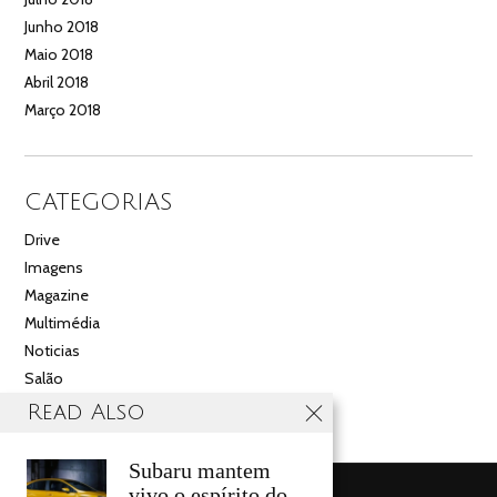
Junho 2018
Maio 2018
Abril 2018
Março 2018
CATEGORIAS
Drive
Imagens
Magazine
Multimédia
Noticias
Salão
Videos
Read Also
Subaru mantem
vivo o espírito do