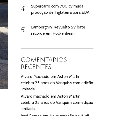
Supercarro com 700 cv muda
produção de Inglaterra para EUA
Lamborghini Revuelto SV bate
recorde em Hockenheim
COMENTÁRIOS
RECENTES
Alvaro Machado
em
Aston Martin
celebra 25 anos do Vanquish com edição
limitada
Alvaro machado
em
Aston Martin
celebra 25 anos do Vanquish com edição
limitada
José Branco
em
Nova geração do Audi