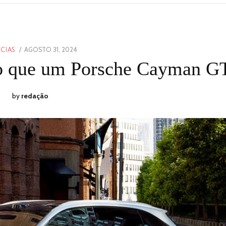
POSTED
AGOSTO 31, 2024
AGOSTO
CIAS
ON
31,
do que um Porsche Cayman G
2024
by
redação