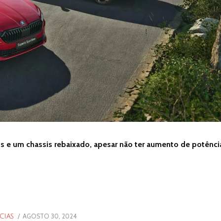
s e um chassis rebaixado, apesar não ter aumento de potênci
POSTED
AGOSTO 30, 2024
AGOSTO
CIAS