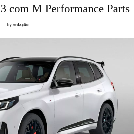
ON
30,
 com M Performance Parts
2024
by
redação