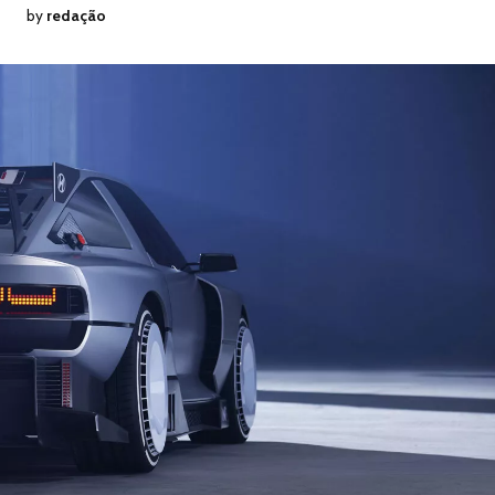
by
redação