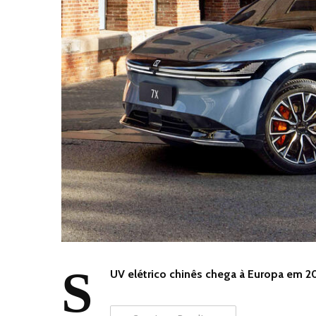
S
UV elétrico chinês chega à Europa em 2