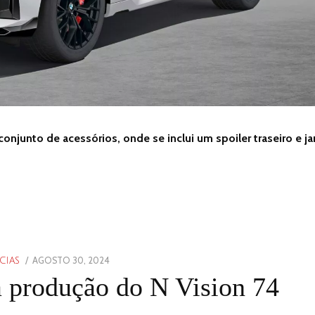
njunto de acessórios, onde se inclui um spoiler traseiro e ja
POSTED
AGOSTO 30, 2024
AGOSTO
CIAS
ON
30,
 produção do N Vision 74
2024