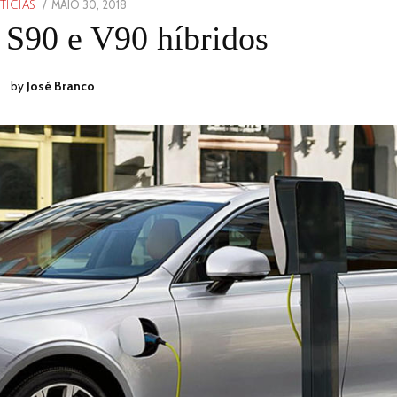
POSTED
MAIO 30, 2018
TICIAS
ON
 S90 e V90 híbridos
by
José Branco