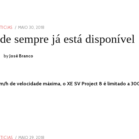
POSTED
MAIO 30, 2018
MAIO
TICIAS
ON
30,
de sempre já está disponível
2018
by
José Branco
m/h de velocidade máxima, o XE SV Project 8 é limitado a 30
POSTED
MAIO 29, 2018
TICIAS