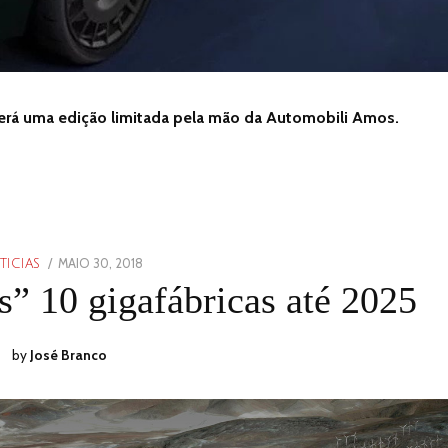
terá uma edição limitada pela mão da Automobili Amos.
POSTED
MAIO 30, 2018
MAIO
TICIAS
ON
30,
” 10 gigafábricas até 2025
2018
by
José Branco