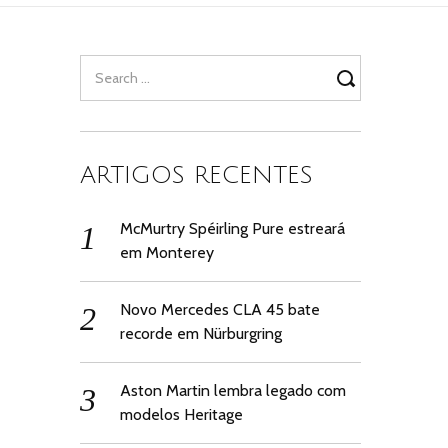
Search
for:
ARTIGOS RECENTES
McMurtry Spéirling Pure estreará
em Monterey
Novo Mercedes CLA 45 bate
recorde em Nürburgring
Aston Martin lembra legado com
modelos Heritage