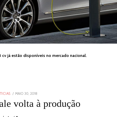
 cv já estão disponíveis no mercado nacional.
POSTED
MAIO 30, 2018
TICIAS
ON
ale volta à produção