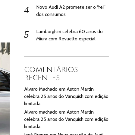
Novo Audi A2 promete ser o “rei”
dos consumos
Lamborghini celebra 60 anos do
Miura com Revuelto especial
COMENTÁRIOS
RECENTES
Alvaro Machado
em
Aston Martin
celebra 25 anos do Vanquish com edição
limitada
Alvaro machado
em
Aston Martin
celebra 25 anos do Vanquish com edição
limitada
José Branco
em
Nova geração do Audi