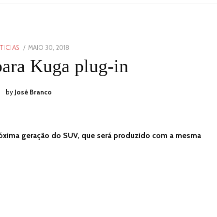
POSTED
MAIO 30, 2018
MAIO
TICIAS
ON
30,
para Kuga plug-in
2018
by
José Branco
próxima geração do SUV, que será produzido com a mesma