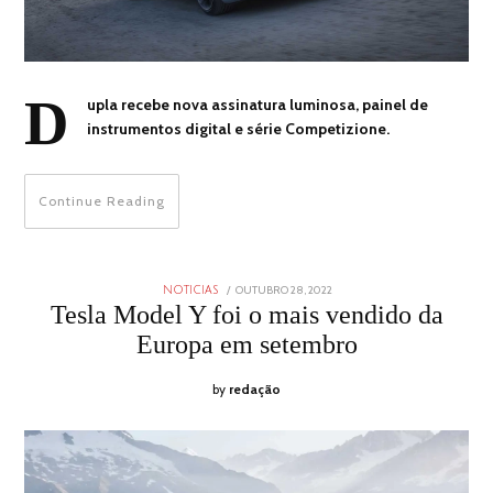
D
upla recebe nova assinatura luminosa, painel de
instrumentos digital e série Competizione.
Continue Reading
POSTED
OUTUBRO 28, 2022
OUTUBRO
NOTICIAS
ON
28,
Tesla Model Y foi o mais vendido da
2022
Europa em setembro
by
redação