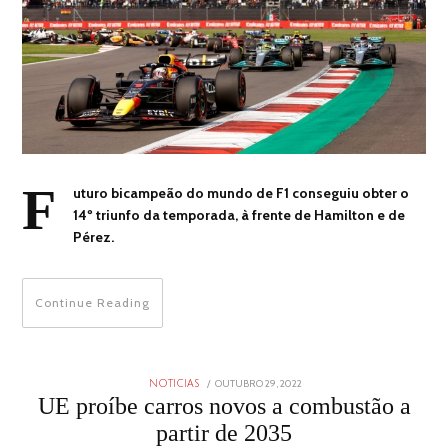
F
uturo bicampeão do mundo de F1 conseguiu obter o
14º triunfo da temporada, à frente de Hamilton e de
Pérez.
Continue Reading
POSTED
OUTUBRO 29, 2022
OUTUBRO
NOTICIAS
ON
29,
UE proíbe carros novos a combustão a
2022
partir de 2035