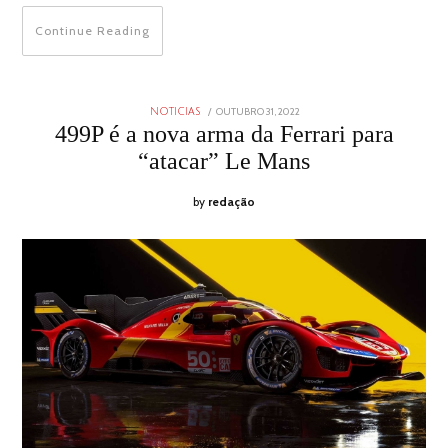
Continue Reading
POSTED
OUTUBRO 31, 2022
OUTUBRO
NOTICIAS
ON
30,
499P é a nova arma da Ferrari para
2022
“atacar” Le Mans
by
redação