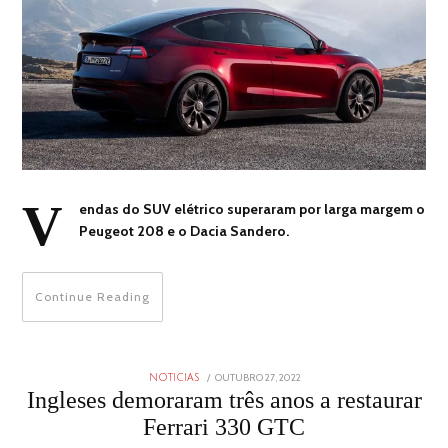
V
endas do SUV elétrico superaram por larga margem o
Peugeot 208 e o Dacia Sandero.
Continue Reading
POSTED
OUTUBRO 27, 2022
OUTUBRO
NOTICIAS
ON
27,
Ingleses demoraram três anos a restaurar
2022
Ferrari 330 GTC