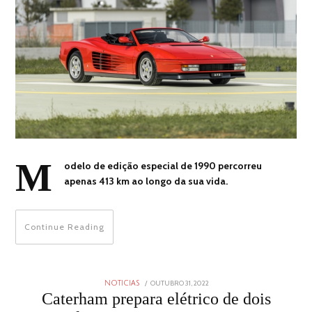
M
odelo de edição especial de 1990 percorreu
apenas 413 km ao longo da sua vida.
Continue Reading
POSTED
OUTUBRO 31, 2022
OUTUBRO
NOTICIAS
ON
31,
Caterham prepara elétrico de dois
2022