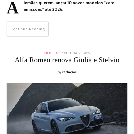
A
lemães querem lançar 10 novos modelos “zero
emissões” até 2026.
Continue Reading
POSTED
OUTUBRO 28, 2022
OUTUBRO
NOTICIAS
ON
28,
Alfa Romeo renova Giulia e Stelvio
2022
by
redação