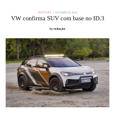
POSTED
OUTUBRO 28, 2022
OUTUBRO
NOTICIAS
ON
28,
VW confirma SUV com base no ID.3
2022
by
redação