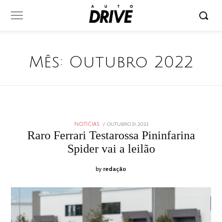
Mês:
Outubro 2022
POSTED
OUTUBRO 31, 2022
OUTUBRO
NOTICIAS
ON
31,
Raro Ferrari Testarossa Pininfarina
2022
Spider vai a leilão
by
redação