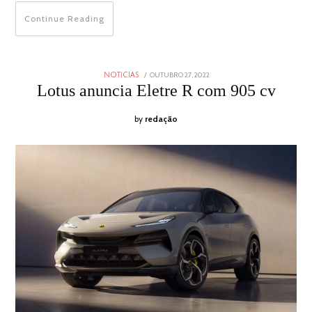
Continue Reading
POSTED
OUTUBRO 27, 2022
OUTUBRO
NOTICIAS
ON
27,
Lotus anuncia Eletre R com 905 cv
2022
by
redação