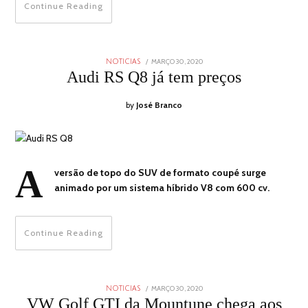
Continue Reading
POSTED
MARÇO 30, 2020
NOTICIAS
ON
Audi RS Q8 já tem preços
by
José Branco
A
versão de topo do SUV de formato coupé surge
animado por um sistema híbrido V8 com 600 cv.
Continue Reading
POSTED
MARÇO 30, 2020
NOTICIAS
ON
VW Golf GTI da Mountune chega aos