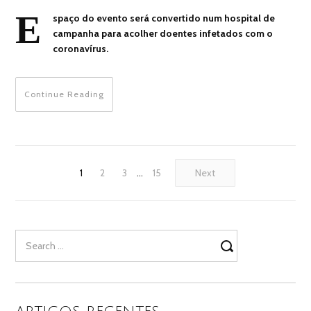
E
spaço do evento será convertido num hospital de
campanha para acolher doentes infetados com o
coronavírus.
Continue Reading
1
2
3
…
15
Next
Search
for: