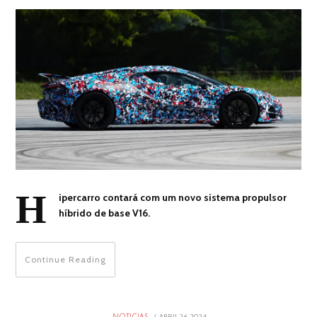
H
ipercarro contará com um novo sistema propulsor
híbrido de base V16.
Continue Reading
POSTED
ABRIL 26, 2024
ABRIL
NOTICIAS