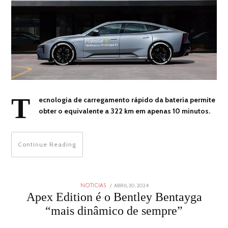
T
ecnologia de carregamento rápido da bateria permite
obter o equivalente a 322 km em apenas 10 minutos.
Continue Reading
POSTED
ABRIL 30, 2024
ABRIL
NOTICIAS
ON
30,
Apex Edition é o Bentley Bentayga
2024
“mais dinâmico de sempre”