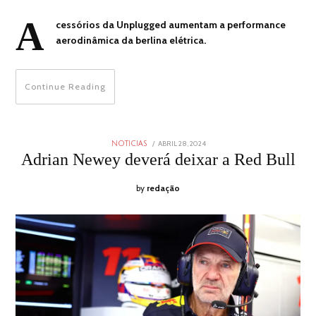
A
cessórios da Unplugged aumentam a performance
aerodinâmica da berlina elétrica.
Continue Reading
POSTED
ABRIL 28, 2024
ABRIL
NOTICIAS
ON
28,
Adrian Newey deverá deixar a Red Bull
2024
by
redação