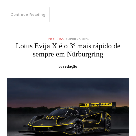
Continue Reading
POSTED
ABRIL 26, 2024
ABRIL
NOTICIAS
ON
25,
Lotus Evija X é o 3º mais rápido de
2024
sempre em Nürburgring
by
redação