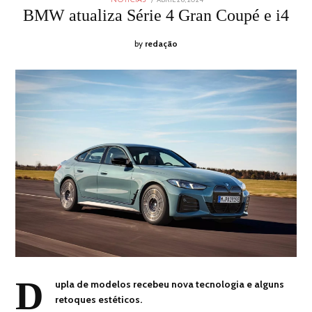
ON
26,
BMW atualiza Série 4 Gran Coupé e i4
2024
by
redação
D
upla de modelos recebeu nova tecnologia e alguns
retoques estéticos.