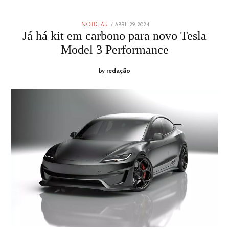
POSTED
ABRIL 29, 2024
ABRIL
NOTICIAS
ON
29,
Já há kit em carbono para novo Tesla
2024
Model 3 Performance
by
redação