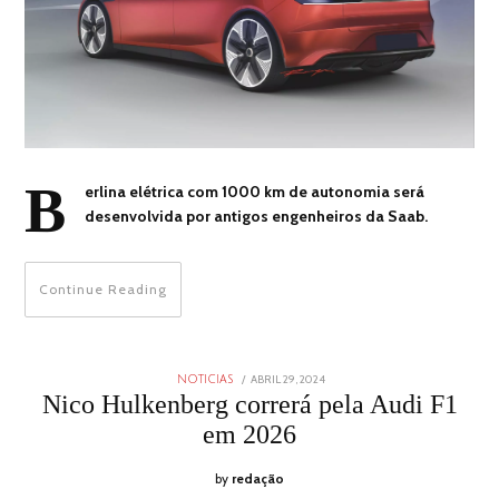
B
erlina elétrica com 1000 km de autonomia será
desenvolvida por antigos engenheiros da Saab.
Continue Reading
POSTED
ABRIL 29, 2024
ABRIL
NOTICIAS
ON
29,
Nico Hulkenberg correrá pela Audi F1
2024
em 2026
by
redação