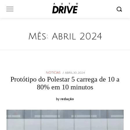
Mês:
Abril 2024
POSTED
ABRIL 30, 2024
ABRIL
NOTICIAS
ON
30,
Protótipo do Polestar 5 carrega de 10 a
2024
80% em 10 minutos
by
redação