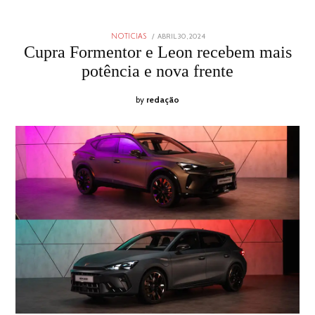
POSTED
ABRIL 30, 2024
ABRIL
NOTICIAS
ON
30,
Cupra Formentor e Leon recebem mais
2024
potência e nova frente
by
redação