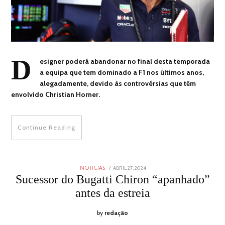
D
esigner poderá abandonar no final desta temporada
a equipa que tem dominado a F1 nos últimos anos,
alegadamente, devido às controvérsias que têm
envolvido Christian Horner.
Continue Reading
POSTED
ABRIL 27, 2024
ABRIL
NOTICIAS
ON
27,
Sucessor do Bugatti Chiron “apanhado”
2024
antes da estreia
by
redação