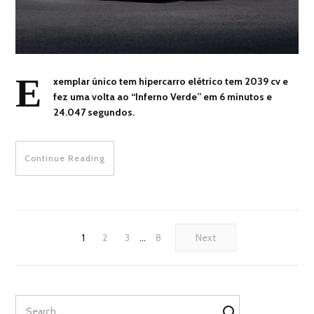
E
xemplar único tem hipercarro elétrico tem 2039 cv e
fez uma volta ao “Inferno Verde” em 6 minutos e
24.047 segundos.
Continue Reading
1
2
3
…
8
Next
Search