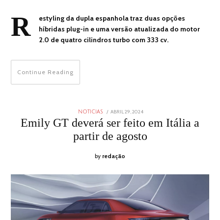
R
estyling da dupla espanhola traz duas opções
híbridas plug-in e uma versão atualizada do motor
2.0 de quatro cilindros turbo com 333 cv.
Continue Reading
POSTED
ABRIL 29, 2024
ABRIL
NOTICIAS
ON
29,
Emily GT deverá ser feito em Itália a
2024
partir de agosto
by
redação