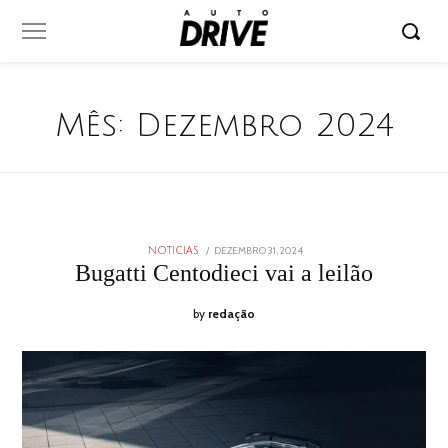
Mês:
Dezembro 2024
POSTED
DEZEMBRO 31, 2024
DEZEMBRO
NOTICIAS
ON
31,
Bugatti Centodieci vai a leilão
2024
by
redação