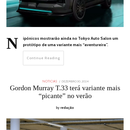
N
ipónicos mostrarão ainda no Tokyo Auto Salon um
protótipo de uma variante mais “aventureira”.
Continue Reading
POSTED
DEZEMBRO 30, 2024
DEZEMBRO
NOTICIAS
ON
30,
Gordon Murray T.33 terá variante mais
2024
“picante” no verão
by
redação