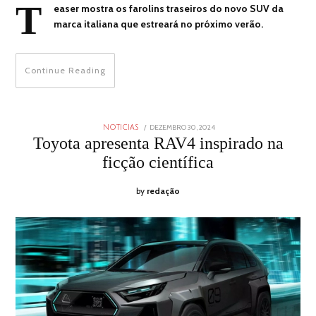
T
easer mostra os farolins traseiros do novo SUV da
marca italiana que estreará no próximo verão.
Continue Reading
POSTED
DEZEMBRO 30, 2024
DEZEMBRO
NOTICIAS
ON
30,
Toyota apresenta RAV4 inspirado na
2024
ficção científica
by
redação