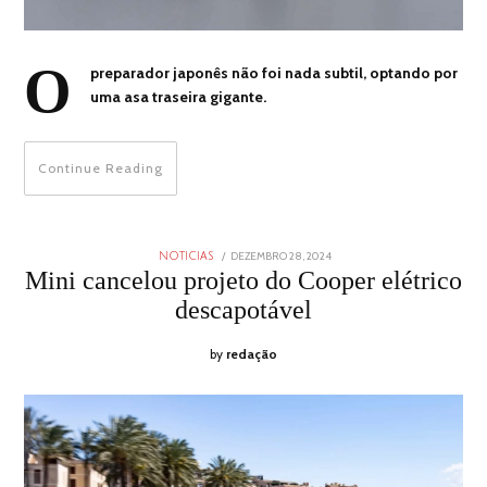
O
preparador japonês não foi nada subtil, optando por
uma asa traseira gigante.
Continue Reading
POSTED
DEZEMBRO 28, 2024
DEZEMBRO
NOTICIAS
ON
28,
Mini cancelou projeto do Cooper elétrico
2024
descapotável
by
redação