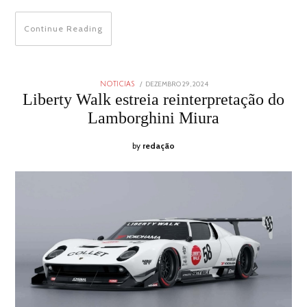
Continue Reading
POSTED
DEZEMBRO 29, 2024
DEZEMBRO
NOTICIAS
ON
29,
Liberty Walk estreia reinterpretação do
2024
Lamborghini Miura
by
redação