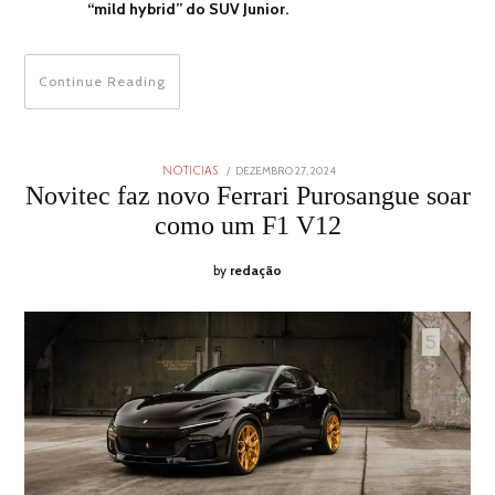
“mild hybrid” do SUV Junior.
Continue Reading
POSTED
DEZEMBRO 27, 2024
DEZEMBRO
NOTICIAS
ON
27,
Novitec faz novo Ferrari Purosangue soar
2024
como um F1 V12
by
redação