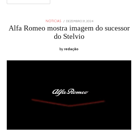
POSTED
DEZEMBRO 31, 2024
DEZEMBRO
NOTICIAS
ON
30,
Alfa Romeo mostra imagem do sucessor
2024
do Stelvio
by
redação