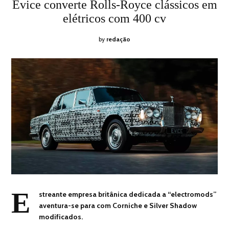
ON
30,
Evice converte Rolls-Royce clássicos em
2024
elétricos com 400 cv
by
redação
E
streante empresa britânica dedicada a “electromods”
aventura-se para com Corniche e Silver Shadow
modificados.