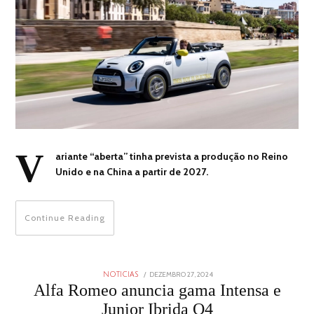
V
ariante “aberta” tinha prevista a produção no Reino
Unido e na China a partir de 2027.
Continue Reading
POSTED
DEZEMBRO 27, 2024
DEZEMBRO
NOTICIAS
ON
27,
Alfa Romeo anuncia gama Intensa e
2024
Junior Ibrida Q4