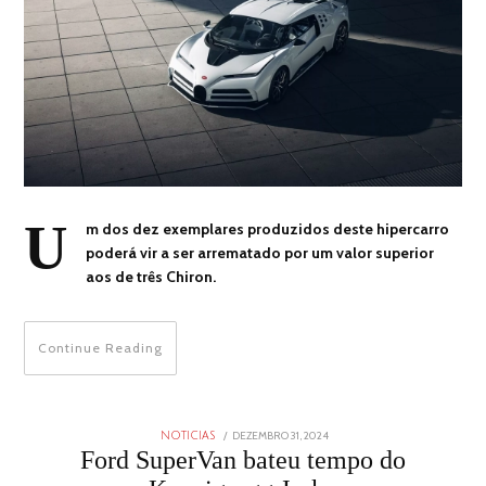
U
m dos dez exemplares produzidos deste hipercarro
poderá vir a ser arrematado por um valor superior
aos de três Chiron.
Continue Reading
POSTED
DEZEMBRO 31, 2024
DEZEMBRO
NOTICIAS
ON
31,
Ford SuperVan bateu tempo do
2024