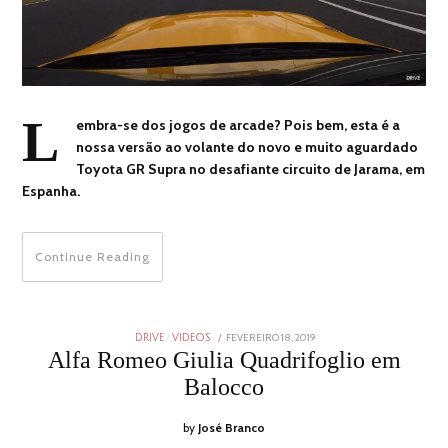
L
embra-se dos jogos de arcade? Pois bem, esta é a
nossa versão ao volante do novo e muito aguardado
Toyota GR Supra no desafiante circuito de Jarama, em
Espanha.
Continue Reading
POSTED
FEVEREIRO 18, 2019
ABRIL
DRIVE
/
VIDEOS
ON
8,
Alfa Romeo Giulia Quadrifoglio em
2019
Balocco
by
José Branco