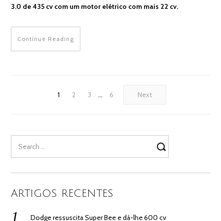
3.0 de 435 cv com um motor elétrico com mais 22 cv.
Continue Reading
1
2
3
…
6
Next
Search
for:
ARTIGOS RECENTES
Dodge ressuscita Super Bee e dá-lhe 600 cv