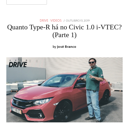
POSTED
OUTUBRO 15, 2019
OUTUBRO
DRIVE
/
VIDEOS
ON
17,
Quanto Type-R há no Civic 1.0 i-VTEC?
2019
(Parte 1)
by
José Branco