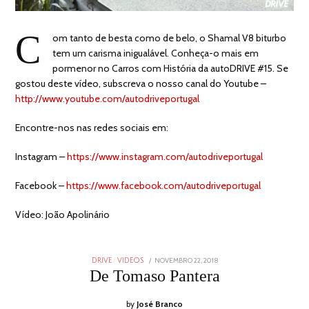
C
om tanto de besta como de belo, o Shamal V8 biturbo
tem um carisma inigualável. Conheça-o mais em
pormenor no Carros com História da autoDRIVE #15. Se
gostou deste vídeo, subscreva o nosso canal do Youtube –
http://www.youtube.com/autodriveportugal
Encontre-nos nas redes sociais em:
Instagram –
https://www.instagram.com/autodriveportugal
Facebook –
https://www.facebook.com/autodriveportugal
Vídeo: João Apolinário
POSTED
NOVEMBRO 22, 2018
DRIVE
/
VIDEOS
ON
De Tomaso Pantera
by
José Branco