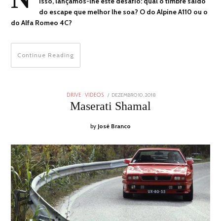
isso, lançamos-lhe este desafio: qual o timbre saído
do escape que melhor lhe soa? O do Alpine A110 ou o
do Alfa Romeo 4C?
Continue Reading
POSTED
DEZEMBRO 10, 2018
DEZEMBRO
DRIVE
/
VIDEOS
ON
10,
Maserati Shamal
2018
by
José Branco