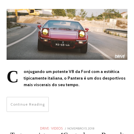
C
onjugando um potente V8 da Ford com a estética
tipicamente italiana, o Pantera é um dos desportivos
mais viscerais do seu tempo.
Continue Reading
POSTED
NOVEMBRO 15, 2018
DRIVE
/
VIDEOS
ON