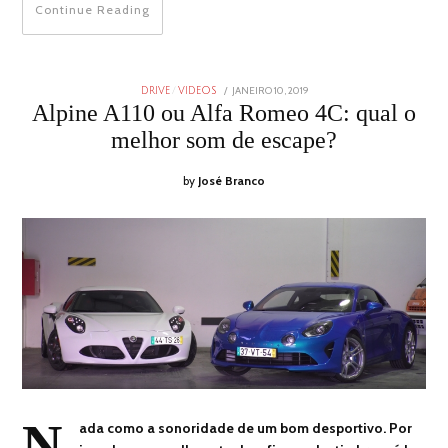
Continue Reading
POSTED
JANEIRO 10, 2019
JANEIRO
DRIVE
/
VIDEOS
ON
9,
Alpine A110 ou Alfa Romeo 4C: qual o
2019
melhor som de escape?
by
José Branco
N
ada como a sonoridade de um bom desportivo. Por