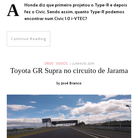
A
Honda diz que primeiro projetou o Type-R e depois
fez o Civic. Sendo assim, quanto Type-R podemos
encontrar num Civic 1.0 i-VTEC?
Continue Reading
POSTED
JUNHO 10, 2019
JUNHO
DRIVE
/
VIDEOS
ON
9,
Toyota GR Supra no circuito de Jarama
2019
by
José Branco