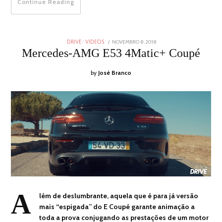
Continue Reading
POSTED
NOVEMBRO 8, 2018
NOVEMBRO
DRIVE
/
VIDEOS
ON
8,
Mercedes-AMG E53 4Matic+ Coupé
2018
by
José Branco
A
lém de deslumbrante, aquela que é para já versão
mais “espigada” do E Coupé garante animação a
toda a prova conjugando as prestações de um motor