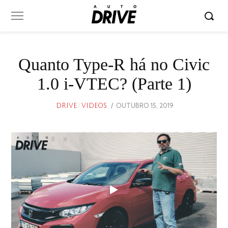
Quanto Type-R há no Civic
1.0 i-VTEC? (Parte 1)
POSTED
OUTUBRO 15, 2019
OUTUBRO
DRIVE
/
VIDEOS
ON
17,
2019