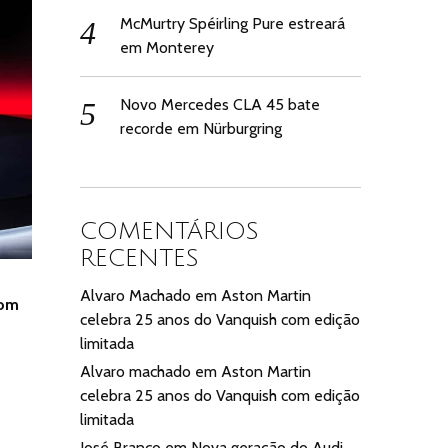
McMurtry Spéirling Pure estreará
em Monterey
Novo Mercedes CLA 45 bate
recorde em Nürburgring
COMENTÁRIOS
RECENTES
Alvaro Machado
em
Aston Martin
com
celebra 25 anos do Vanquish com edição
limitada
Alvaro machado
em
Aston Martin
celebra 25 anos do Vanquish com edição
limitada
José Branco
em
Nova geração do Audi