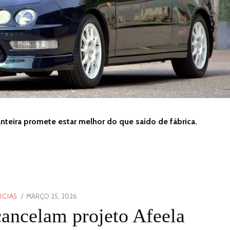
nteira promete estar melhor do que saído de fábrica.
POSTED
MARÇO 25, 2026
MARÇO
ICIAS
ON
25,
ancelam projeto Afeela
2026