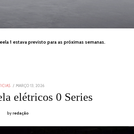
Afeela 1 estava previsto para as próximas semanas.
POSTED
MARÇO 13, 2026
MARÇO
ICIAS
ON
13,
a elétricos 0 Series
2026
by
redação