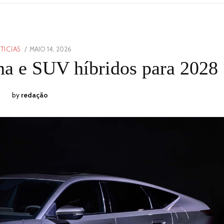
POSTED
MAIO 14, 2026
MAIO
TICIAS
ON
14,
na e SUV híbridos para 2028
2026
by
redação