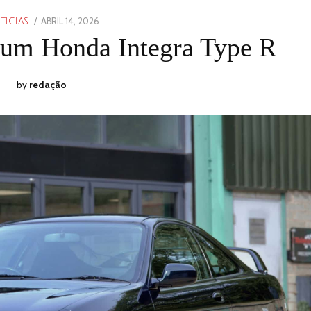
POSTED
ABRIL 14, 2026
ABRIL
TICIAS
ON
14,
 um Honda Integra Type R
2026
by
redação