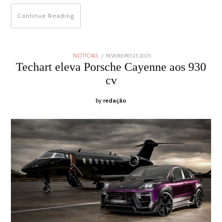
Continue Reading
POSTED
FEVEREIRO 25, 2025
FEVEREIRO
NOTICIAS
ON
25,
Techart eleva Porsche Cayenne aos 930
2025
cv
by
redação