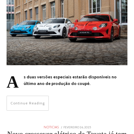
A
s duas versões especiais estarão disponíveis no
último ano de produção do coupé.
Continue Reading
POSTED
FEVEREIRO 26, 2025
FEVEREIRO
NOTICIAS
ON
26,
Novo crossover elétrico da Toyota já tem