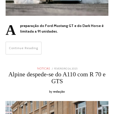
A
preparação do Ford Mustang GT e do Dark Horse é
limitada a 91 unidades.
Continue Reading
POSTED
FEVEREIRO 26, 2025
FEVEREIRO
NOTICIAS
ON
26,
Alpine despede-se do A110 com R 70 e
2025
GTS
by
redação