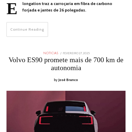
E
longation traz a carroçaria em fibra de carbono
forjada e jantes de 26 polegadas.
Continue Reading
POSTED
FEVEREIRO 27, 2025
FEVEREIRO
NOTICIAS
ON
27,
Volvo ES90 promete mais de 700 km de
2025
autonomia
by
José Branco