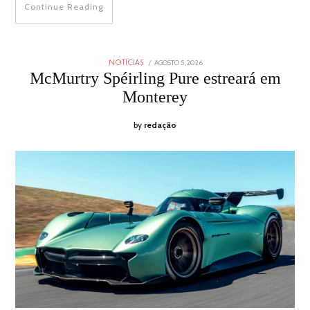
Continue Reading
POSTED
AGOSTO 5, 2026
AGOSTO
NOTICIAS
ON
5,
McMurtry Spéirling Pure estreará em
2026
Monterey
by
redação