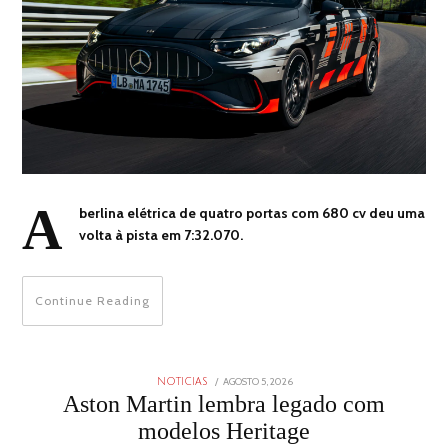
A
berlina elétrica de quatro portas com 680 cv deu uma
volta à pista em 7:32.070.
Continue Reading
POSTED
AGOSTO 5, 2026
AGOSTO
NOTICIAS
ON
4,
Aston Martin lembra legado com
2026
modelos Heritage