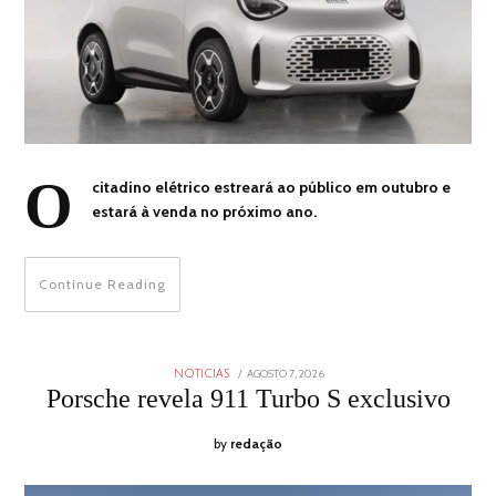
O
citadino elétrico estreará ao público em outubro e
estará à venda no próximo ano.
Continue Reading
POSTED
AGOSTO 7, 2026
AGOSTO
NOTICIAS
ON
7,
Porsche revela 911 Turbo S exclusivo
2026
by
redação