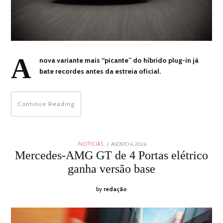
A
nova variante mais “picante” do híbrido plug-in já
bate recordes antes da estreia oficial.
Continue Reading
POSTED
AGOSTO 6, 2026
AGOSTO
NOTICIAS
ON
6,
Mercedes-AMG GT de 4 Portas elétrico
2026
ganha versão base
by
redação