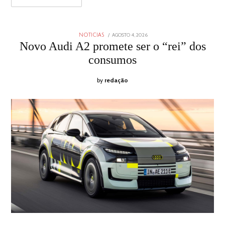
POSTED
AGOSTO 4, 2026
AGOSTO
NOTICIAS
ON
4,
Novo Audi A2 promete ser o “rei” dos
2026
consumos
by
redação