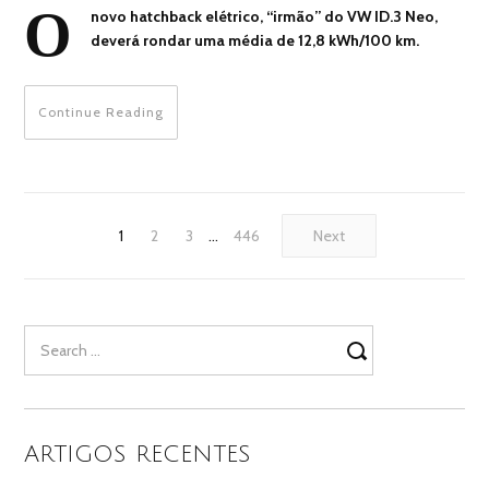
O
novo hatchback elétrico, “irmão” do VW ID.3 Neo,
deverá rondar uma média de 12,8 kWh/100 km.
Continue Reading
1
2
3
…
446
Next
Search
for:
ARTIGOS RECENTES