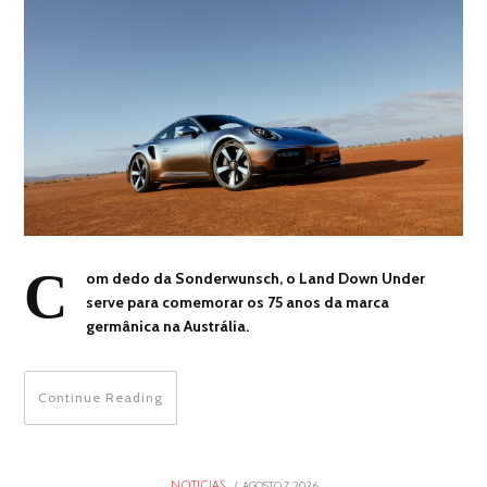
C
om dedo da Sonderwunsch, o Land Down Under
serve para comemorar os 75 anos da marca
germânica na Austrália.
Continue Reading
POSTED
AGOSTO 7, 2026
AGOSTO
NOTICIAS