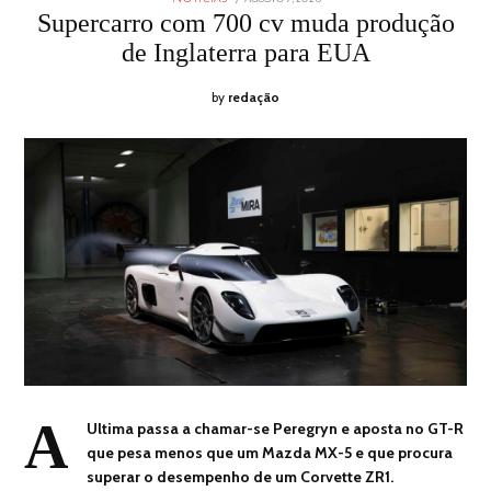
ON
7,
Supercarro com 700 cv muda produção
2026
de Inglaterra para EUA
by
redação
A
Ultima passa a chamar-se Peregryn e aposta no GT-R
que pesa menos que um Mazda MX-5 e que procura
superar o desempenho de um Corvette ZR1.