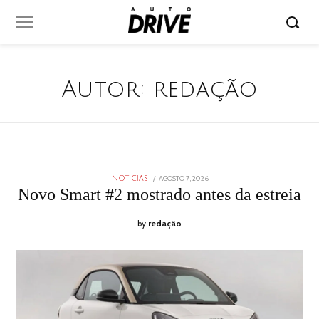
Autor:
redação
POSTED
AGOSTO 7, 2026
AGOSTO
NOTICIAS
ON
7,
Novo Smart #2 mostrado antes da estreia
2026
by
redação