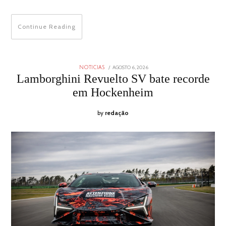
Continue Reading
POSTED
AGOSTO 6, 2026
AGOSTO
NOTICIAS
ON
6,
Lamborghini Revuelto SV bate recorde
2026
em Hockenheim
by
redação