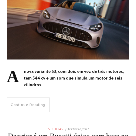
A
nova variante 53, com dois em vez de três motores,
tem 544 cv e um som que simula um motor de seis
cilindros.
Continue Reading
POSTED
AGOSTO 6, 2026
AGOSTO
NOTICIAS
ON
6,
Destrier é um Bugatti único com base no