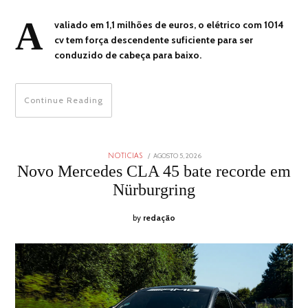
A
valiado em 1,1 milhões de euros, o elétrico com 1014
cv tem força descendente suficiente para ser
conduzido de cabeça para baixo.
Continue Reading
POSTED
AGOSTO 5, 2026
AGOSTO
NOTICIAS
ON
4,
Novo Mercedes CLA 45 bate recorde em
2026
Nürburgring
by
redação