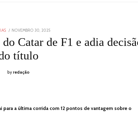
POSTED
NOVEMBRO 30, 2025
NOVEMBRO
IAS
ON
30,
 do Catar de F1 e adia decisã
2025
do título
by
redação
vai para a última corrida com 12 pontos de vantagem sobre o