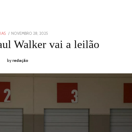
POSTED
NOVEMBRO 28, 2025
NOVEMBRO
IAS
ON
28,
ul Walker vai a leilão
2025
by
redação