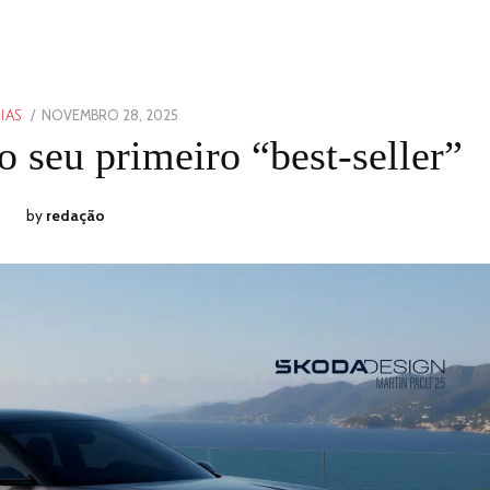
POSTED
NOVEMBRO 28, 2025
NOVEMBRO
IAS
ON
28,
 seu primeiro “best-seller”
2025
by
redação