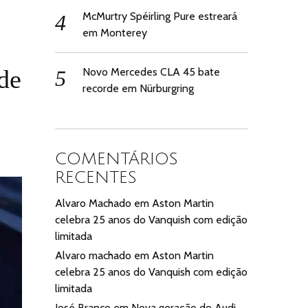
McMurtry Spéirling Pure estreará
em Monterey
de
Novo Mercedes CLA 45 bate
recorde em Nürburgring
COMENTÁRIOS
RECENTES
Alvaro Machado
em
Aston Martin
celebra 25 anos do Vanquish com edição
limitada
Alvaro machado
em
Aston Martin
celebra 25 anos do Vanquish com edição
limitada
José Branco
em
Nova geração do Audi