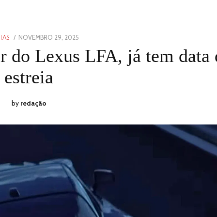
POSTED
NOVEMBRO 29, 2025
NOVEMBRO
IAS
ON
29,
r do Lexus LFA, já tem data 
2025
estreia
by
redação