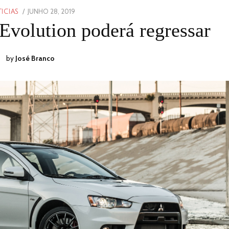
POSTED
JUNHO 28, 2019
ICIAS
ON
Evolution poderá regressar
by
José Branco