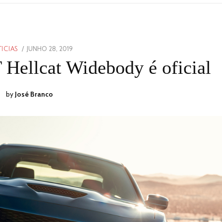
POSTED
JUNHO 28, 2019
JUNHO
ICIAS
ON
28,
Hellcat Widebody é oficial
2019
by
José Branco