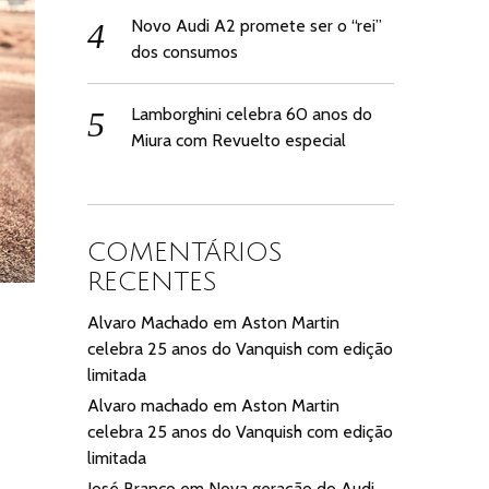
Novo Audi A2 promete ser o “rei”
dos consumos
Lamborghini celebra 60 anos do
Miura com Revuelto especial
COMENTÁRIOS
RECENTES
Alvaro Machado
em
Aston Martin
celebra 25 anos do Vanquish com edição
limitada
Alvaro machado
em
Aston Martin
celebra 25 anos do Vanquish com edição
limitada
José Branco
em
Nova geração do Audi