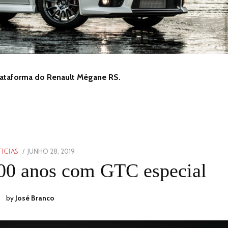
plataforma do Renault Mégane RS.
POSTED
JUNHO 28, 2019
JUNHO
ICIAS
ON
28,
100 anos com GTC especial
2019
by
José Branco