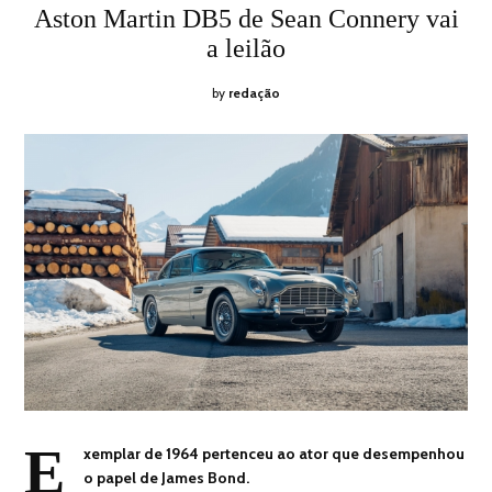
ON
27,
Aston Martin DB5 de Sean Connery vai
2022
a leilão
by
redação
E
xemplar de 1964 pertenceu ao ator que desempenhou
o papel de James Bond.