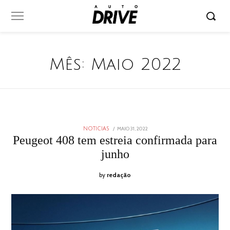
Mês:
Maio 2022
POSTED
MAIO 31, 2022
MAIO
NOTICIAS
ON
31,
Peugeot 408 tem estreia confirmada para
2022
junho
by
redação