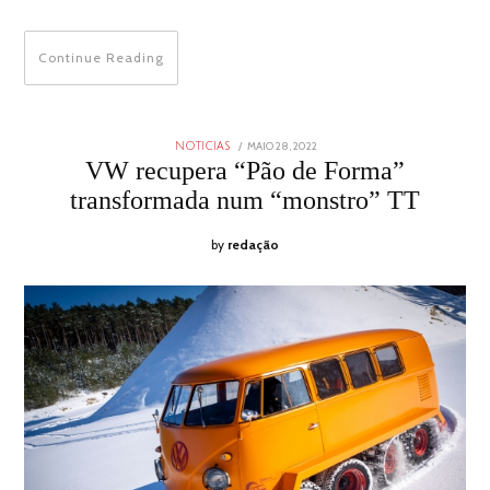
Continue Reading
POSTED
MAIO 28, 2022
MAIO
NOTICIAS
ON
28,
VW recupera “Pão de Forma”
2022
transformada num “monstro” TT
by
redação