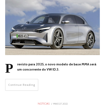
P
revisto para 2025, o novo modelo de base MMA será
um concorrente do VW ID.3.
Continue Reading
POSTED
MAIO 27, 2022
MAIO
NOTICIAS