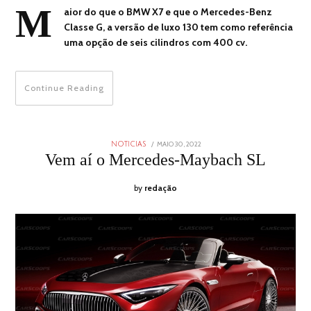
M
aior do que o BMW X7 e que o Mercedes-Benz
Classe G, a versão de luxo 130 tem como referência
uma opção de seis cilindros com 400 cv.
Continue Reading
POSTED
MAIO 30, 2022
MAIO
NOTICIAS
ON
30,
Vem aí o Mercedes-Maybach SL
2022
by
redação