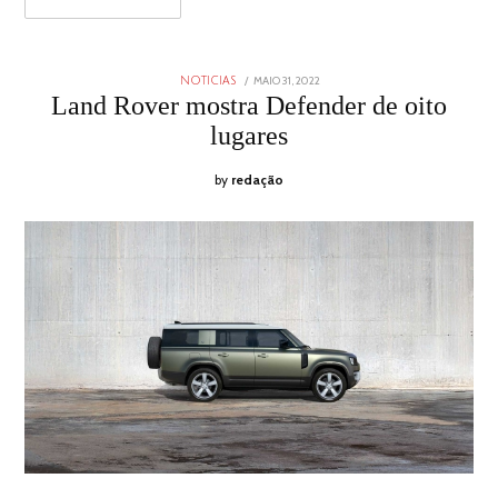
POSTED
MAIO 31, 2022
MAIO
NOTICIAS
ON
31,
Land Rover mostra Defender de oito
2022
lugares
by
redação