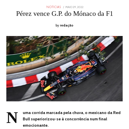
POSTED
MAIO 29, 2022
MAIO
NOTICIAS
ON
29,
Pérez vence G.P. do Mónaco da F1
2022
by
redação
N
uma corrida marcada pela chuva, o mexicano da Red
Bull superiorizou-se à concorrência num final
emocionante.