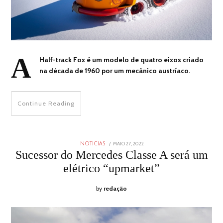
A
Half-track Fox é um modelo de quatro eixos criado
na década de 1960 por um mecânico austríaco.
Continue Reading
POSTED
MAIO 27, 2022
MAIO
NOTICIAS
ON
27,
Sucessor do Mercedes Classe A será um
2022
elétrico “upmarket”
by
redação