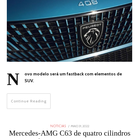
N
ovo modelo será um fastback com elementos de
SUV.
Continue Reading
POSTED
MAIO 31, 2022
MAIO
NOTICIAS
ON
31,
Mercedes-AMG C63 de quatro cilindros
2022