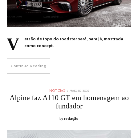
V
ersão de topo do roadster será, para já, mostrada
como concept.
Continue Reading
POSTED
MAIO 30, 2022
MAIO
NOTICIAS
ON
30,
Alpine faz A110 GT em homenagem ao
2022
fundador
by
redação