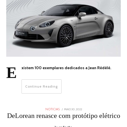
E
xistem 100 exemplares dedicados a Jean Rédélé.
Continue Reading
POSTED
MAIO 30, 2022
MAIO
NOTICIAS
ON
30,
DeLorean renasce com protótipo elétrico
2022