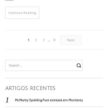
Continue Reading
1
2
3
…
8
Next
Search
for:
ARTIGOS RECENTES
McMurtry Spéirling Pure estreará em Monterey