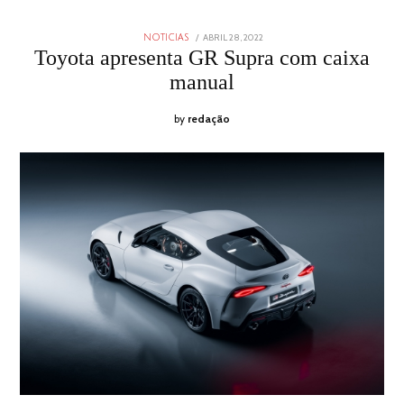
POSTED
ABRIL 28, 2022
ABRIL
NOTICIAS
ON
28,
Toyota apresenta GR Supra com caixa
2022
manual
by
redação