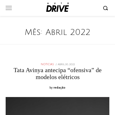
Mês:
Abril 2022
POSTED
ABRIL 30, 2022
ABRIL
NOTICIAS
ON
30,
Tata Avinya antecipa “ofensiva” de
2022
modelos elétricos
by
redação