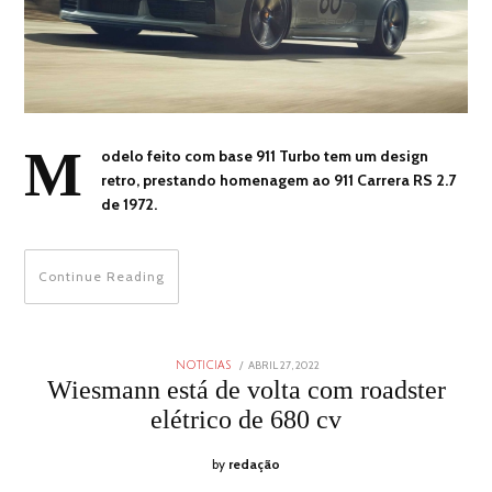
M
odelo feito com base 911 Turbo tem um design
retro, prestando homenagem ao 911 Carrera RS 2.7
de 1972.
Continue Reading
POSTED
ABRIL 27, 2022
ABRIL
NOTICIAS
ON
27,
Wiesmann está de volta com roadster
2022
elétrico de 680 cv
by
redação