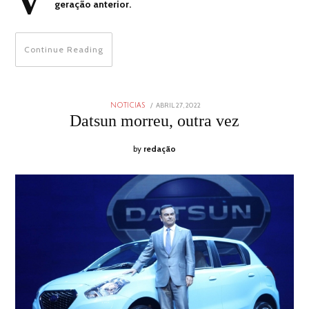
V
geração anterior.
Continue Reading
POSTED
ABRIL 27, 2022
ABRIL
NOTICIAS
ON
27,
Datsun morreu, outra vez
2022
by
redação