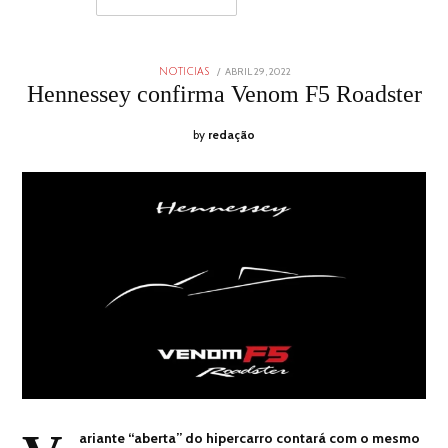
POSTED
ABRIL 29, 2022
ABRIL
NOTICIAS
ON
29,
Hennessey confirma Venom F5 Roadster
2022
by
redação
ariante “aberta” do hipercarro contará com o mesmo