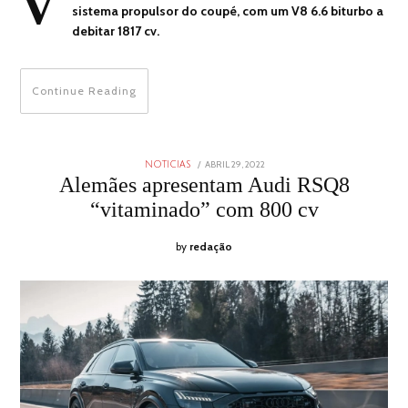
V
sistema propulsor do coupé, com um V8 6.6 biturbo a
debitar 1817 cv.
Continue Reading
POSTED
ABRIL 29, 2022
ABRIL
NOTICIAS
ON
29,
Alemães apresentam Audi RSQ8
2022
“vitaminado” com 800 cv
by
redação