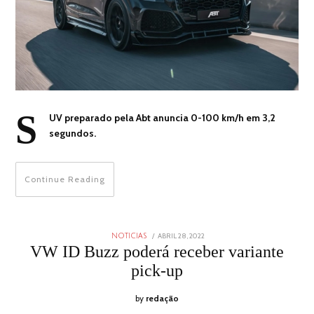
S
UV preparado pela Abt anuncia 0-100 km/h em 3,2
segundos.
Continue Reading
POSTED
ABRIL 28, 2022
ABRIL
NOTICIAS
ON
28,
VW ID Buzz poderá receber variante
2022
pick-up
by
redação