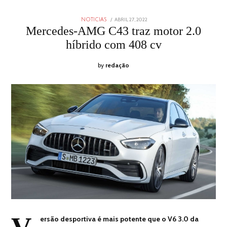
POSTED
ABRIL 27, 2022
ABRIL
NOTICIAS
ON
27,
Mercedes-AMG C43 traz motor 2.0
2022
híbrido com 408 cv
by
redação
ersão desportiva é mais potente que o V6 3.0 da