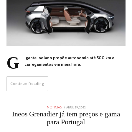
G
igante indiano propõe autonomia até 500 km e
carregamentos em meia hora.
Continue Reading
POSTED
ABRIL 29, 2022
ABRIL
NOTICIAS
ON
29,
Ineos Grenadier já tem preços e gama
2022
para Portugal