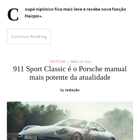
C
oupé nipónico fica mais leve e recebe nova função
Hairpin+.
Continue Reading
POSTED
ABRIL 28, 2022
ABRIL
NOTICIAS
ON
28,
911 Sport Classic é o Porsche manual
2022
mais potente da atualidade
by
redação