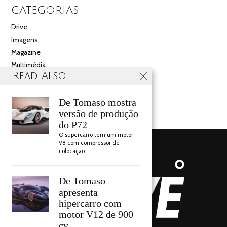
CATEGORIAS
Drive
Imagens
Magazine
Multimédia
Read Also
Noticias
Salão
De Tomaso mostra
Videos
versão de produção
do P72
O supercarro tem um motor
V8 com compressor de
colocação
De Tomaso
apresenta
hipercarro com
motor V12 de 900
cv