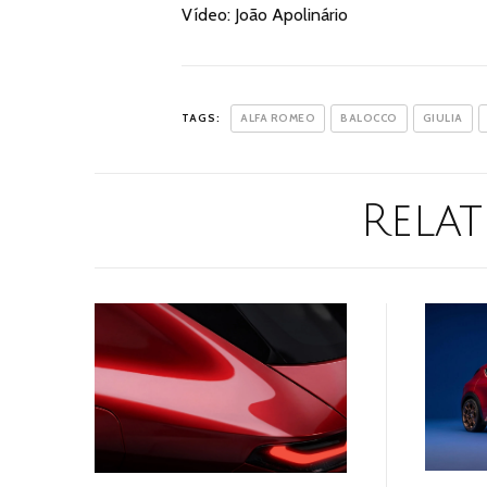
Vídeo: João Apolinário
TAGS:
ALFA ROMEO
BALOCCO
GIULIA
Relat