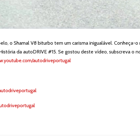
lo, o Shamal V8 biturbo tem um carisma inigualável. Conheça-o
istória da autoDRIVE #15. Se gostou deste vídeo, subscreva o n
w.youtube.com/autodriveportugal
autodriveportugal
utodriveportugal