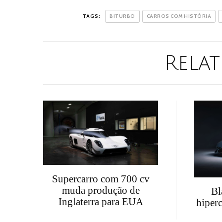
TAGS:
BITURBO
CARROS COM HISTÓRIA
Relat
Supercarro com 700 cv
muda produção de
Bl
Inglaterra para EUA
hiper