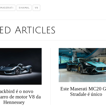
MASERATI
SHAMAL
V8
ed Articles
Este Maserati MC20 
ackbird é o novo
Stradale é único
carro de motor V8 da
Hennessey