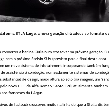
taforma STLA Large, a nova geração dirá adeus ao formato d
converter a berlina Giulia num crossover na próxima geração. O
ge com o próximo Stelvio SUV (previsto para o final deste ano),
 com um novo sistema de infotainment, incorporando também fun
emas de assistência à condução, nomeadamente sistemas de conduç
ubstancial de design, maior altura ao solo (na imagem, um “ren
ada pelo novo CEO da Alfa Romeo, Santo Ficili, atualmente também
 aos franceses da L’Argus.
vos de fastback crossover, muito na linha do que a Stellantis te