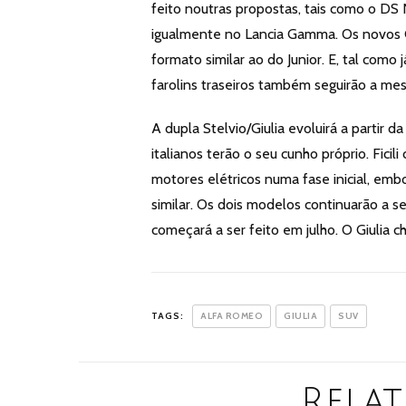
feito noutras propostas, tais como o DS
igualmente no Lancia Gamma. Os novos Gi
formato similar ao do Junior. E, tal como j
farolins traseiros também seguirão a mes
A dupla Stelvio/Giulia evoluirá a parti
italianos terão o seu cunho próprio. Fici
motores elétricos numa fase inicial, emb
similar. Os dois modelos continuarão a s
começará a ser feito em julho. O Giulia 
TAGS:
ALFA ROMEO
GIULIA
SUV
Relat