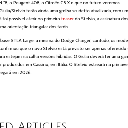
 N.º8, o Peugeot 408, o Citroën C5 X e que no futuro veremos
ulia/Stelvio terão ainda uma grelha scudetto atualizada, com u
á foi possível aferir no primeiro
teaser
do Stelvio, a assinatura do
ma orientação triangular dos faróis.
r da base STLA Large, a mesma do Dodge Charger, contudo, os mode
li confirmou que o novo Stelvio está previsto ser apenas oferecido
ora estejam na calha versões híbridas. O Giulia deverá ter uma ga
er produzidos em Cassino, em Itália. O Stelvio estreará na primave
chegará em 2026.
ed Articles