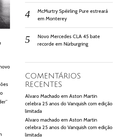
McMurtry Spéirling Pure estreará
em Monterey
Novo Mercedes CLA 45 bate
e
recorde em Nürburgring
 novo
COMENTÁRIOS
RECENTES
ções
ão
Alvaro Machado
em
Aston Martin
der”
celebra 25 anos do Vanquish com edição
limitada
Alvaro machado
em
Aston Martin
celebra 25 anos do Vanquish com edição
m
limitada