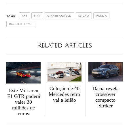
TAGS:
4X4
FIAT
GIANNI AGNELLI
LEILÃO
PANDA
RM SOTHEBY'S
Related Articles
Dacia revela
Coleção de 40
Este McLaren
crossover
Mercedes retro
F1 GTR poderá
compacto
vai a leilão
valer 30
Striker
milhões de
euros