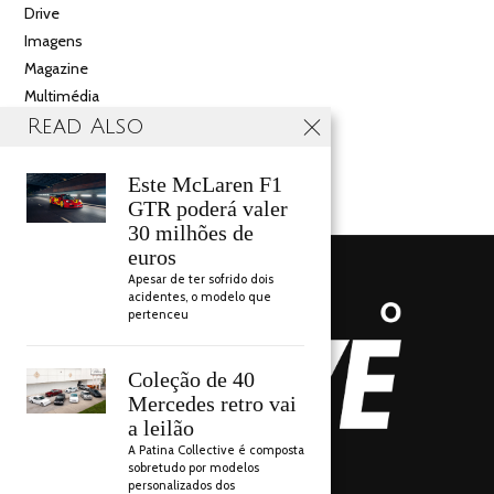
Drive
Imagens
Magazine
Multimédia
Noticias
Read Also
Salão
Videos
Este McLaren F1
GTR poderá valer
30 milhões de
euros
Apesar de ter sofrido dois
acidentes, o modelo que
pertenceu
Coleção de 40
Mercedes retro vai
a leilão
A Patina Collective é composta
AUTO DRIVE 2018
sobretudo por modelos
personalizados dos