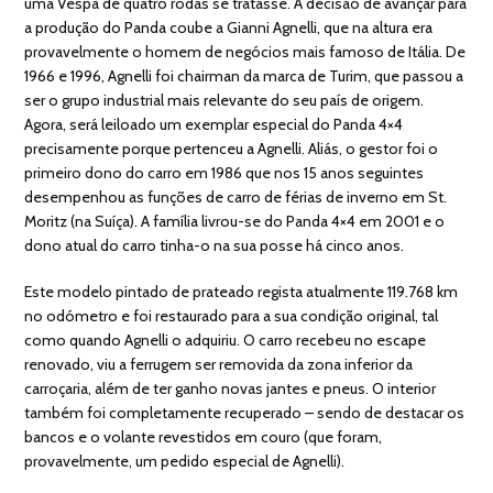
uma Vespa de quatro rodas se tratasse. A decisão de avançar para
a produção do Panda coube a Gianni Agnelli, que na altura era
provavelmente o homem de negócios mais famoso de Itália. De
1966 e 1996, Agnelli foi chairman da marca de Turim, que passou a
ser o grupo industrial mais relevante do seu país de origem.
Agora, será leiloado um exemplar especial do Panda 4×4
precisamente porque pertenceu a Agnelli. Aliás, o gestor foi o
primeiro dono do carro em 1986 que nos 15 anos seguintes
desempenhou as funções de carro de férias de inverno em St.
Moritz (na Suíça). A família livrou-se do Panda 4×4 em 2001 e o
dono atual do carro tinha-o na sua posse há cinco anos.
Este modelo pintado de prateado regista atualmente 119.768 km
no odómetro e foi restaurado para a sua condição original, tal
como quando Agnelli o adquiriu. O carro recebeu no escape
renovado, viu a ferrugem ser removida da zona inferior da
carroçaria, além de ter ganho novas jantes e pneus. O interior
também foi completamente recuperado – sendo de destacar os
bancos e o volante revestidos em couro (que foram,
provavelmente, um pedido especial de Agnelli).