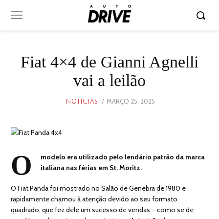
Fiat 4×4 de Gianni Agnelli
vai a leilão
POSTED
MARÇO 25, 2025
MARÇO
NOTICIAS
ON
24,
2025
O
modelo era utilizado pelo lendário patrão da marca
italiana nas férias em St. Moritz.
O Fiat Panda foi mostrado no Salão de Genebra de 1980 e
rapidamente chamou à atenção devido ao seu formato
quadrado, que fez dele um sucesso de vendas – como se de