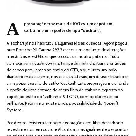
A
preparação traz mais de 100 cv, um capot em
carbono e um spoiler de tipo “ducktail”.
A Techart já nos habituou a algumas ideias ousadas. Agora pegou
num Porsche 911 Carrera 992.2 e criou um conjunto de alterações
mecânicas e estéticas que o colocam noutro patamar. Tudo
começa numa dupla cova na tampa da mala dianteira e entradas
de ar nos para-lamas ao estilo do GT3, a que junta um lábio
dianteiro mais saliente, novas saias laterais, um difusor traseiro e
um spoiler traseiro de estilo “ducktail”. Esta preparação inclui ainda
a opção de uma entrada de ar em fibra de carbono exposta no
capot (ao estilo do “velhinho” 911 GT2), com opção mate ou
brilhante. Pelo meio existe ainda a possibilidade do Noselift
System.
Por dentro, existem também decorações em fibra de carbono,
revestimentos em couro e Alcantara, mas igualmente pespontos
coloridos para o volante, assim como parafusos codificados por