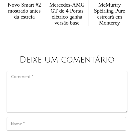
McMurtry
Mercedes-AMG
Novo Smart #2
Spéirling Pure
GT de 4 Portas
mostrado antes
estreará em
elétrico ganha
da estreia
Monterey
versão base
Deixe um comentário
COMMENT
NAME
*