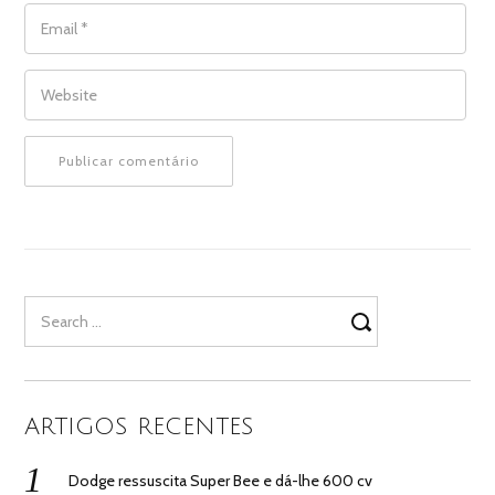
EMAIL
*
WEBSITE
Search
for:
ARTIGOS RECENTES
Dodge ressuscita Super Bee e dá-lhe 600 cv