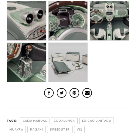
TAGS:
CAIXA MANUAL
CODALUNGA
EDIÇÃO LIMITADA
HUAYRA
PAGANI
SPEEDSTER
V12