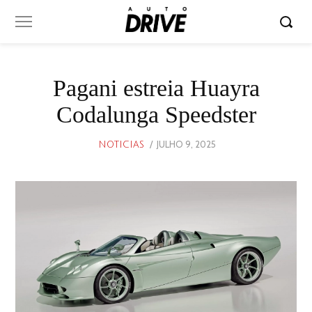
Pagani estreia Huayra
Codalunga Speedster
POSTED
JULHO 9, 2025
JULHO
NOTICIAS
ON
9,
2025