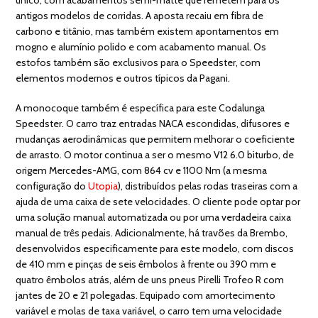
antigos modelos de corridas. A aposta recaiu em fibra de
carbono e titânio, mas também existem apontamentos em
mogno e alumínio polido e com acabamento manual. Os
estofos também são exclusivos para o Speedster, com
elementos modernos e outros típicos da Pagani.
A monocoque também é específica para este Codalunga
Speedster. O carro traz entradas NACA escondidas, difusores e
mudanças aerodinâmicas que permitem melhorar o coeficiente
de arrasto. O motor continua a ser o mesmo V12 6.0 biturbo, de
origem Mercedes-AMG, com 864 cv e 1100 Nm (a mesma
configuração do
Utopia
), distribuídos pelas rodas traseiras com a
ajuda de uma caixa de sete velocidades. O cliente pode optar por
uma solução manual automatizada ou por uma verdadeira caixa
manual de três pedais. Adicionalmente, há travões da Brembo,
desenvolvidos especificamente para este modelo, com discos
de 410 mm e pinças de seis êmbolos à frente ou 390 mm e
quatro êmbolos atrás, além de uns pneus Pirelli Trofeo R com
jantes de 20 e 21 polegadas. Equipado com amortecimento
variável e molas de taxa variável, o carro tem uma velocidade