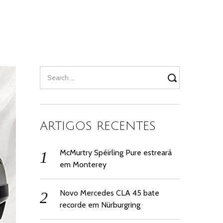
Search
for:
ARTIGOS RECENTES
McMurtry Spéirling Pure estreará
em Monterey
Novo Mercedes CLA 45 bate
recorde em Nürburgring