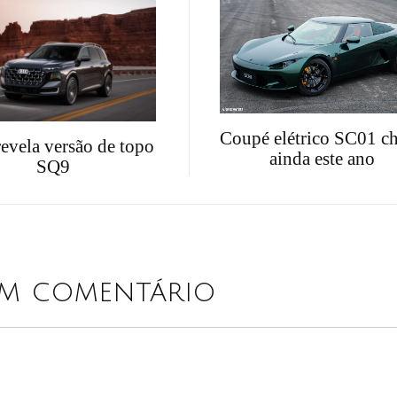
Coupé elétrico SC01 c
evela versão de topo
ainda este ano
SQ9
um comentário