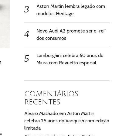
Aston Martin lembra legado com
modelos Heritage
Novo Audi A2 promete ser o “rei”
dos consumos
Lamborghini celebra 60 anos do
e
Miura com Revuelto especial
COMENTÁRIOS
e
RECENTES
Alvaro Machado
em
Aston Martin
celebra 25 anos do Vanquish com edição
limitada
 o