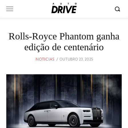
Rolls-Royce Phantom ganha
edição de centenário
POSTED
OUTUBRO 23, 2025
OUTUBRO
NOTICIAS
ON
23,
2025