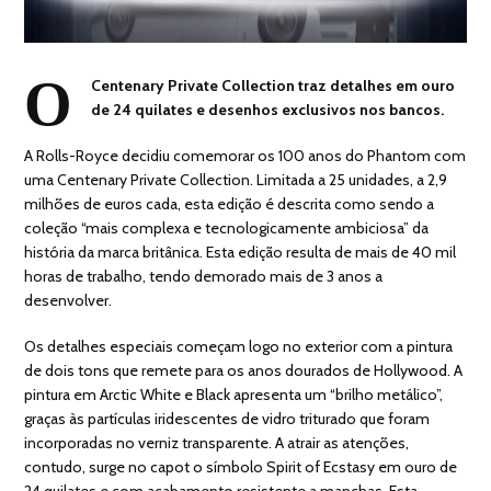
O
Centenary Private Collection traz detalhes em ouro
de 24 quilates e desenhos exclusivos nos bancos.
A Rolls-Royce decidiu comemorar os 100 anos do Phantom com
uma Centenary Private Collection. Limitada a 25 unidades, a 2,9
milhões de euros cada, esta edição é descrita como sendo a
coleção “mais complexa e tecnologicamente ambiciosa” da
história da marca britânica. Esta edição resulta de mais de 40 mil
horas de trabalho, tendo demorado mais de 3 anos a
desenvolver.
Os detalhes especiais começam logo no exterior com a pintura
de dois tons que remete para os anos dourados de Hollywood. A
pintura em Arctic White e Black apresenta um “brilho metálico”,
graças às partículas iridescentes de vidro triturado que foram
incorporadas no verniz transparente. A atrair as atenções,
contudo, surge no capot o símbolo Spirit of Ecstasy em ouro de
24 quilates e com acabamento resistente a manchas. Esta