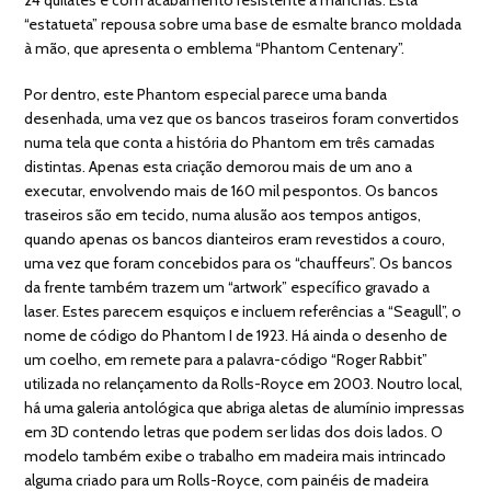
“estatueta” repousa sobre uma base de esmalte branco moldada
à mão, que apresenta o emblema “Phantom Centenary”.
Por dentro, este Phantom especial parece uma banda
desenhada, uma vez que os bancos traseiros foram convertidos
numa tela que conta a história do Phantom em três camadas
distintas. Apenas esta criação demorou mais de um ano a
executar, envolvendo mais de 160 mil pespontos. Os bancos
traseiros são em tecido, numa alusão aos tempos antigos,
quando apenas os bancos dianteiros eram revestidos a couro,
uma vez que foram concebidos para os “chauffeurs”. Os bancos
da frente também trazem um “artwork” específico gravado a
laser. Estes parecem esquiços e incluem referências a “Seagull”, o
nome de código do Phantom I de 1923. Há ainda o desenho de
um coelho, em remete para a palavra-código “Roger Rabbit”
utilizada no relançamento da Rolls-Royce em 2003. Noutro local,
há uma galeria antológica que abriga aletas de alumínio impressas
em 3D contendo letras que podem ser lidas dos dois lados. O
modelo também exibe o trabalho em madeira mais intrincado
alguma criado para um Rolls-Royce, com painéis de madeira