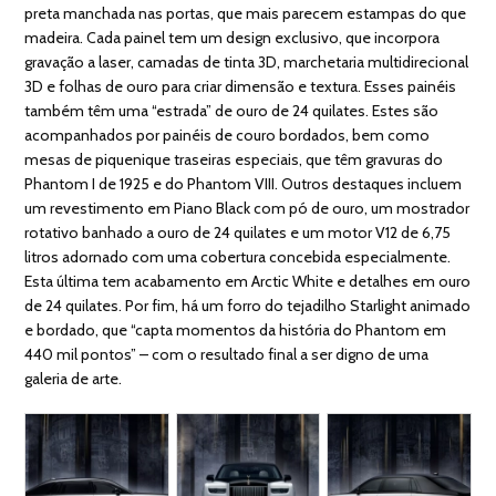
preta manchada nas portas, que mais parecem estampas do que
madeira. Cada painel tem um design exclusivo, que incorpora
gravação a laser, camadas de tinta 3D, marchetaria multidirecional
3D e folhas de ouro para criar dimensão e textura. Esses painéis
também têm uma “estrada” de ouro de 24 quilates. Estes são
acompanhados por painéis de couro bordados, bem como
mesas de piquenique traseiras especiais, que têm gravuras do
Phantom I de 1925 e do Phantom VIII. Outros destaques incluem
um revestimento em Piano Black com pó de ouro, um mostrador
rotativo banhado a ouro de 24 quilates e um motor V12 de 6,75
litros adornado com uma cobertura concebida especialmente.
Esta última tem acabamento em Arctic White e detalhes em ouro
de 24 quilates. Por fim, há um forro do tejadilho Starlight animado
e bordado, que “capta momentos da história do Phantom em
440 mil pontos” – com o resultado final a ser digno de uma
galeria de arte.