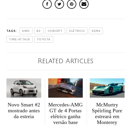
TAGS:
AWD
BZ
CONCEPT
ELÉTRICO
SEMA
TIME-ATTACK
TOYOTA
Related Articles
McMurtry
Mercedes-AMG
Novo Smart #2
Spéirling Pure
GT de 4 Portas
mostrado antes
estreará em
elétrico ganha
da estreia
Monterey
versão base