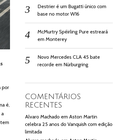
Destrier é um Bugatti único com
base no motor W16
McMurtry Spéirling Pure estreará
em Monterey
Novo Mercedes CLA 45 bate
as
recorde em Nürburgring
 por
COMENTÁRIOS
RECENTES
ma é,
 a
Alvaro Machado
em
Aston Martin
mitem
celebra 25 anos do Vanquish com edição
limitada