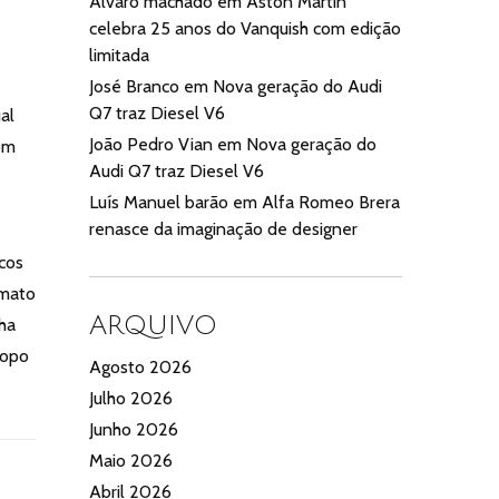
Alvaro machado
em
Aston Martin
celebra 25 anos do Vanquish com edição
limitada
José Branco
em
Nova geração do Audi
Q7 traz Diesel V6
al
João Pedro Vian
em
Nova geração do
om
Audi Q7 traz Diesel V6
Luís Manuel barão
em
Alfa Romeo Brera
renasce da imaginação de designer
icos
rmato
ARQUIVO
ha
topo
Agosto 2026
Julho 2026
Junho 2026
Maio 2026
Abril 2026