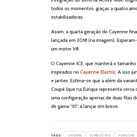
todos os momentos, graças a quatro am
estabilizadoras.
Assim, a quarta geração do Cayenne fin
lançada em 2018 (na imagem). Esperam-s
um motor V8.
O Cayenne ICE, que manterá o tamanho d
inspirados no
Cayenne Electric
. A isso j
e jantes. Estima-se que a além da varia
Coupé (que na Europa representa cerca
uma configuração apenas de duas filas de
de gama “K1”, a lançar em breve.
TAGS:
CAYENNE
COMBUSTÃO
PORSCHE