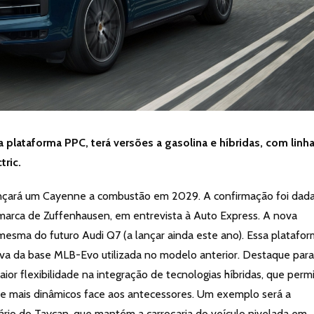
 plataforma PPC, terá versões a gasolina e híbridas, com linh
tric.
nçará um Cayenne a combustão em 2029. A confirmação foi dada
 marca de Zuffenhausen, em entrevista à Auto Express. A nova
 mesma do futuro Audi Q7 (a lançar ainda este ano). Essa platafor
tiva da base MLB-Evo utilizada no modelo anterior. Destaque para
aior flexibilidade na integração de tecnologias híbridas, que per
 e mais dinâmicos face aos antecessores. Um exemplo será a
nário do Taycan, que mantém a carroçaria do veículo nivelada em