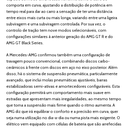
comporta em curva, ajustando a distribuição de potência em
tempo real para dar ao carro a sensação de ter uma distância
entre eixos mais curta ou mais longa, variando entre uma ligeira
subviragem e uma subviragem controlada. Por sua vez, o
controlo de tração tem nove modos selecionáveis, com
configurações similares à anterior geração do AMG GT R e do
AMG GT Black Series.
A Mercedes-AMG confirmou também uma configuração de
travagem pouco convencional, combinando discos carbo-
cerâmicos à frente com discos em aço no eixo posterior. Além
disso, há o sistema de suspensão pneumática, particularmente
avançado, que inclui molas pneumáticas ajustáveis, barras
estabilizadoras semi-ativas e amortecedores configuráveis. Esta
configuração permitirá um comportamento mais suave em
estradas que apresentam mais irregularidades, ao mesmo tempo
que torna a suspensão mais firme quando o ritmo aumenta. A
AMG diz que irá equilibrar o conforto e a precisão em curva, quer
seja numa utilização no dia-a-dia ou numa pista mais exigente. O
elétrico vem equipado com células de bateria que são arrefecidas