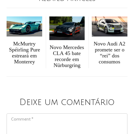
McMurtry
Novo Audi A2
Novo Mercedes
Spéirling Pure
promete ser o
CLA 45 bate
estreará em
“rei” dos
recorde em
Monterey
consumos
Nürburgring
Deixe um comentário
COMMENT