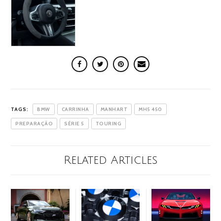
TAGS:
BMW
CARRINHA
MANHART
MH5 450
PREPARAÇÃO
SÉRIE 5
TOURING
Related Articles