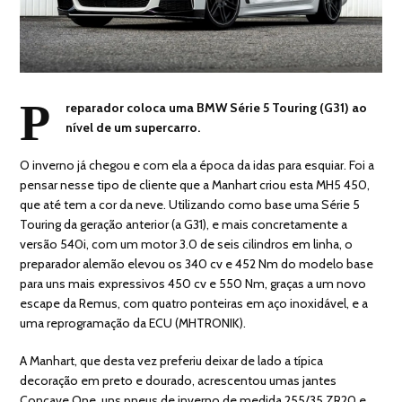
P
reparador coloca uma BMW Série 5 Touring (G31) ao
nível de um supercarro.
O inverno já chegou e com ela a época da idas para esquiar. Foi a
pensar nesse tipo de cliente que a Manhart criou esta MH5 450,
que até tem a cor da neve. Utilizando como base uma Série 5
Touring da geração anterior (a G31), e mais concretamente a
versão 540i, com um motor 3.0 de seis cilindros em linha, o
preparador alemão elevou os 340 cv e 452 Nm do modelo base
para uns mais expressivos 450 cv e 550 Nm, graças a um novo
escape da Remus, com quatro ponteiras em aço inoxidável, e a
uma reprogramação da ECU (MHTRONIK).
A Manhart, que desta vez preferiu deixar de lado a típica
decoração em preto e dourado, acrescentou umas jantes
Concave One, uns pneus de inverno de medida 255/35 ZR20 e