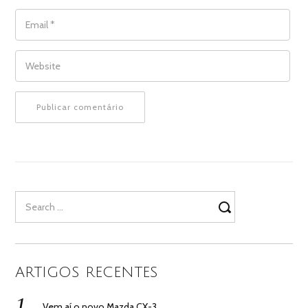
EMAIL
*
WEBSITE
Search
for:
ARTIGOS RECENTES
Vem aí o novo Mazda CX-3