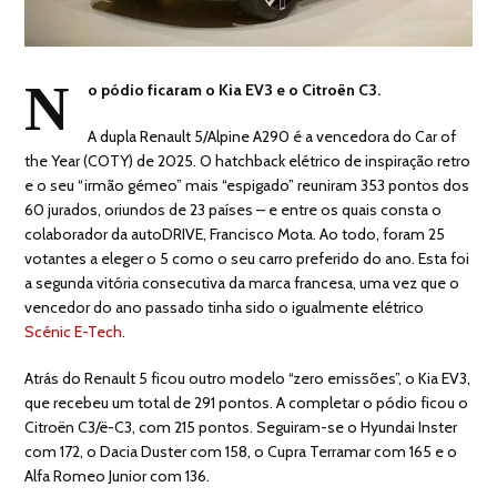
N
o pódio ficaram o Kia EV3 e o Citroën C3.
A dupla Renault 5/Alpine A290 é a vencedora do Car of
the Year (COTY) de 2025. O hatchback elétrico de inspiração retro
e o seu “irmão gémeo” mais “espigado” reuniram 353 pontos dos
60 jurados, oriundos de 23 países – e entre os quais consta o
colaborador da autoDRIVE, Francisco Mota. Ao todo, foram 25
votantes a eleger o 5 como o seu carro preferido do ano. Esta foi
a segunda vitória consecutiva da marca francesa, uma vez que o
vencedor do ano passado tinha sido o igualmente elétrico
Scénic E-Tech
.
Atrás do Renault 5 ficou outro modelo “zero emissões”, o Kia EV3,
que recebeu um total de 291 pontos. A completar o pódio ficou o
Citroën C3/ë-C3, com 215 pontos. Seguiram-se o Hyundai Inster
com 172, o Dacia Duster com 158, o Cupra Terramar com 165 e o
Alfa Romeo Junior com 136.