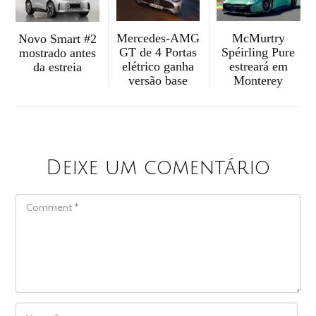
McMurtry
Mercedes-AMG
Novo Smart #2
Spéirling Pure
GT de 4 Portas
mostrado antes
estreará em
elétrico ganha
da estreia
Monterey
versão base
Deixe um comentário
COMMENT
NAME
*