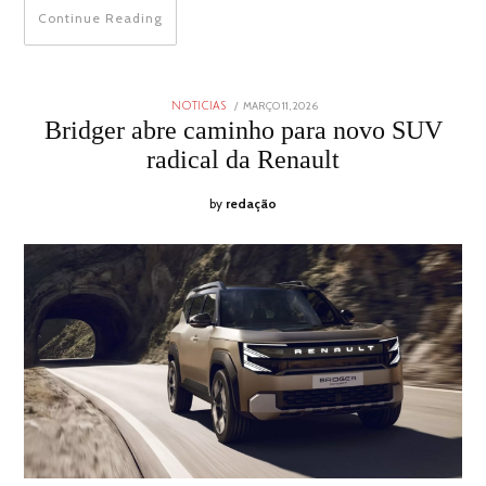
Continue Reading
POSTED
MARÇO 11, 2026
MARÇO
NOTICIAS
ON
11,
Bridger abre caminho para novo SUV
2026
radical da Renault
by
redação