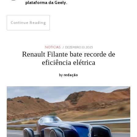
plataforma da Geely.
Continue Reading
POSTED
DEZEMBRO 23, 2025
DEZEMBRO
NOTICIAS
ON
23,
Renault Filante bate recorde de
2025
eficiência elétrica
by
redação