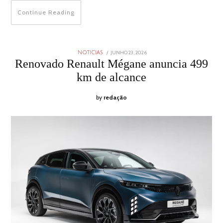
Continue Reading
POSTED
JUNHO 23, 2026
JUNHO
NOTICIAS
ON
23,
Renovado Renault Mégane anuncia 499
2026
km de alcance
by
redação