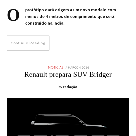
O
protótipo dará origem a um novo modelo com
menos de 4 metros de comprimento que será
construído na Índia.
Continue Reading
POSTED
MARÇO 4, 2026
MARÇO
NOTICIAS
ON
4,
Renault prepara SUV Bridger
2026
by
redação