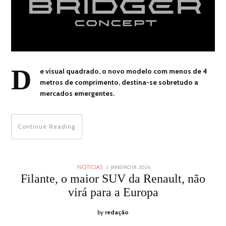
D
e visual quadrado, o novo modelo com menos de 4
metros de comprimento, destina-se sobretudo a
mercados emergentes.
Continue Reading
POSTED
JANEIRO 18, 2026
JANEIRO
NOTICIAS
ON
18,
Filante, o maior SUV da Renault, não
2026
virá para a Europa
by
redação