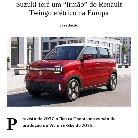
ON
14,
Suzuki terá um “irmão” do Renault
2026
Twingo elétrico na Europa
by
redação
P
revisto de 2027, o “kei car” será uma versão de
produção do Vision e-Sky de 2025.