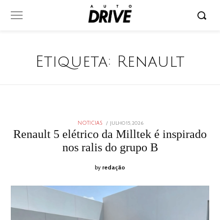
Etiqueta:
Renault
POSTED
JULHO 15, 2026
JULHO
NOTICIAS
ON
15,
Renault 5 elétrico da Milltek é inspirado
2026
nos ralis do grupo B
by
redação