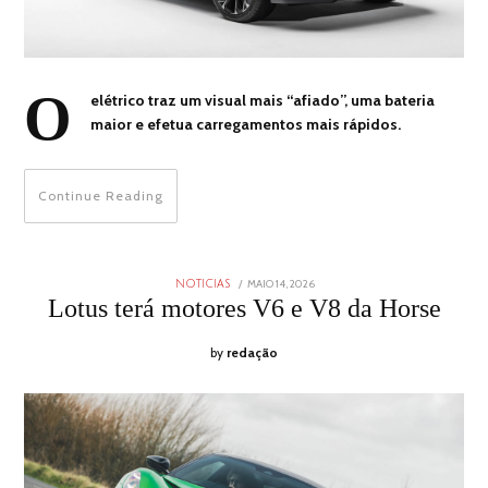
O
elétrico traz um visual mais “afiado”, uma bateria
maior e efetua carregamentos mais rápidos.
Continue Reading
POSTED
MAIO 14, 2026
MAIO
NOTICIAS
ON
14,
Lotus terá motores V6 e V8 da Horse
2026
by
redação