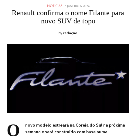
POSTED
JANEIRO 6, 2026
JANEIRO
NOTICIAS
ON
6,
Renault confirma o nome Filante para
2026
novo SUV de topo
by
redação
O
novo modelo estreará na Coreia do Sul na próxima
semana e será construído com base numa