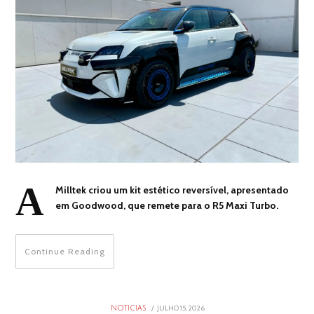
A
Milltek criou um kit estético reversível, apresentado
em Goodwood, que remete para o R5 Maxi Turbo.
Continue Reading
POSTED
JULHO 15, 2026
JULHO
NOTICIAS