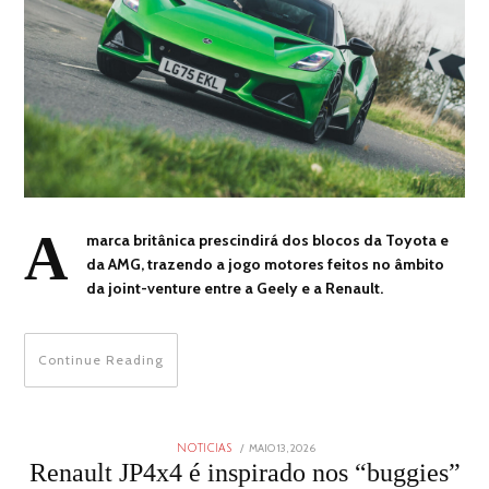
A
marca britânica prescindirá dos blocos da Toyota e
da AMG, trazendo a jogo motores feitos no âmbito
da joint-venture entre a Geely e a Renault.
Continue Reading
POSTED
MAIO 13, 2026
MAIO
NOTICIAS
ON
13,
Renault JP4x4 é inspirado nos “buggies”
2026