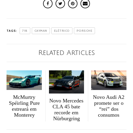
TAGS:
718
CAYMAN
ELÉTRICO
PORSCHE
Related Articles
McMurtry
Novo Audi A2
Novo Mercedes
Spéirling Pure
promete ser o
CLA 45 bate
estreará em
“rei” dos
recorde em
Monterey
consumos
Nürburgring