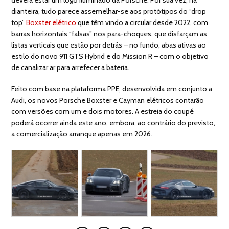
deverá estar um logo iluminado da Porsche. Por sua vez, na
dianteira, tudo parece assemelhar-se aos protótipos do “drop
top”
Boxster elétrico
que têm vindo a circular desde 2022, com
barras horizontais “falsas” nos para-choques, que disfarçam as
listas verticais que estão por detrás – no fundo, abas ativas ao
estilo do novo 911 GTS Hybrid e do Mission R – com o objetivo
de canalizar ar para arrefecer a bateria.
Feito com base na plataforma PPE, desenvolvida em conjunto a
Audi, os novos Porsche Boxster e Cayman elétricos contarão
com versões com um e dois motores. A estreia do coupé
poderá ocorrer ainda este ano, embora, ao contrário do previsto,
a comercialização arranque apenas em 2026.