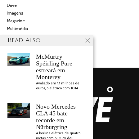
Drive
Imagens
Magazine
Multimédia
Noticias
Read Also
Salão
Videos
McMurtry
Spéirling Pure
estreará em
Monterey
Avaliado em 1,1 milhões de
euros, o elétrico com 1014
Novo Mercedes
CLA 45 bate
recorde em
Nürburgring
AUTO DRIVE 2018
A berlina elétrica de quatro
portas com 680 cv deu