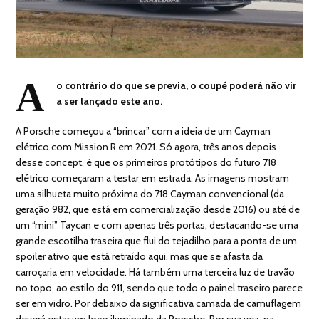
A
o contrário do que se previa, o coupé poderá não vir
a ser lançado este ano.
A Porsche começou a “brincar” com a ideia de um Cayman
elétrico com Mission R em 2021. Só agora, três anos depois
desse concept, é que os primeiros protótipos do futuro 718
elétrico começaram a testar em estrada. As imagens mostram
uma silhueta muito próxima do 718 Cayman convencional (da
geração 982, que está em comercialização desde 2016) ou até de
um “mini” Taycan e com apenas três portas, destacando-se uma
grande escotilha traseira que flui do tejadilho para a ponta de um
spoiler ativo que está retraído aqui, mas que se afasta da
carroçaria em velocidade. Há também uma terceira luz de travão
no topo, ao estilo do 911, sendo que todo o painel traseiro parece
ser em vidro. Por debaixo da significativa camada de camuflagem