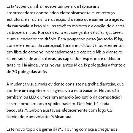
Esta “super carrinha” recebe também de fábrica uns
amortecedores controlados eletronicamente e um reforço
estrutural em alumínio na secção dianteira que aumenta a rigidez
da carroçaria. A isso alia uns travões maiores e a opção de discos
carbocerâmicos. Por sua vez, o escape ganha válvulas ajustáveis
e um silenciador em titânio. Para poupar no peso (ao todo 15 kg,
com elementos da carroçaria), foram incluídos vários elementos
em fibra de carbono, nomeadamente o capot, o lábio dianteiro,
as entradas de ar dianteiras, as capas dos espelhos e o difusor
traseiro. Há ainda umas novas jantes M de 19 polegadas à frente e
de 20 polegadas atrás.
A mudança visual mais evidente consiste na grelha dianteira, que
confere um aspeto mais agressivo a esta variante. Novos são
também os LED diurnos em amarelo (ao estilo da competição),
assim como um novo spoiler traseiro. De série, há ainda
bacquets M Carbon ajustáveis eletricamente com logo CS
iluminado e um volante M Alcantara.
Este novo topo de gama da M3 Touring começa a chegar aos