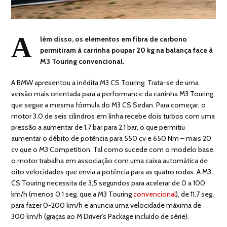
A
lém disso, os elementos em fibra de carbono
permitiram à carrinha poupar 20 kg na balança face à
M3 Touring convencional.
A BMW apresentou a inédita M3 CS Touring. Trata-se de uma
versão mais orientada para a performance da carrinha M3 Touring,
que segue a mesma fórmula do M3 CS Sedan. Para começar, o
motor 3.0 de seis cilindros em linha recebe dois turbos com uma
pressão a aumentar de 1.7 bar para 2.1 bar, o que permitiu
aumentar o débito de potência para 550 cv e 650 Nm – mais 20
cv que o M3 Competition. Tal como sucede com o modelo base,
o motor trabalha em associação com uma caixa automática de
oito velocidades que envia a potência para as quatro rodas. A M3
CS Touring necessita de 3,5 segundos para acelerar de 0 a 100
km/h (menos 0,1 seg. que a M3 Touring
convencional
), de 11,7 seg.
para fazer 0-200 km/h e anuncia uma velocidade máxima de
300 km/h (graças ao M Driver’s Package incluído de série).