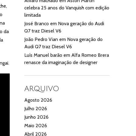
Alvaro machado
em
Aston Martin
che,
celebra 25 anos do Vanquish com edição
do
limitada
 na
José Branco
em
Nova geração do Audi
Q7 traz Diesel V6
to da
João Pedro Vian
em
Nova geração do
da
Audi Q7 traz Diesel V6
Luís Manuel barão
em
Alfa Romeo Brera
renasce da imaginação de designer
ngai.
ARQUIVO
Agosto 2026
Julho 2026
Junho 2026
Maio 2026
Abril 2026