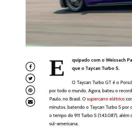
E
quipado com o Weissach Pac
que o Taycan Turbo S.
O Taycan Turbo GT é o Porsc
por todo o mundo. Agora, bateu o record
Paulo, no Brasil. O
supercarro elétrico
com
minutos, batendo o Taycan Turbo S por 
o tempo do 911 Turbo S (1:43.087), além 
sul-americana.