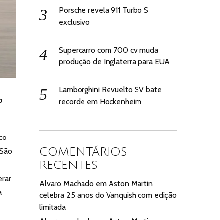
Porsche revela 911 Turbo S
exclusivo
Supercarro com 700 cv muda
produção de Inglaterra para EUA
Lamborghini Revuelto SV bate
o
recorde em Hockenheim
co
COMENTÁRIOS
 São
RECENTES
erar
Alvaro Machado
em
Aston Martin
a
celebra 25 anos do Vanquish com edição
limitada