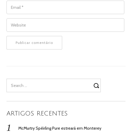
EMAIL
*
WEBSITE
Search
for:
ARTIGOS RECENTES
McMurtry Spéirling Pure estreará em Monterey