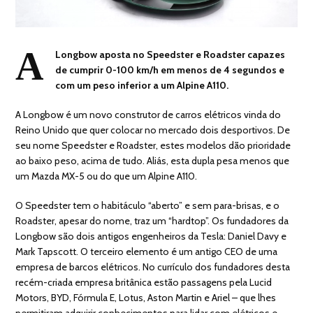
A
Longbow aposta no Speedster e Roadster capazes
de cumprir 0-100 km/h em menos de 4 segundos e
com um peso inferior a um Alpine A110.
A Longbow é um novo construtor de carros elétricos vinda do
Reino Unido que quer colocar no mercado dois desportivos. De
seu nome Speedster e Roadster, estes modelos dão prioridade
ao baixo peso, acima de tudo. Aliás, esta dupla pesa menos que
um Mazda MX-5 ou do que um Alpine A110.
O Speedster tem o habitáculo “aberto” e sem para-brisas, e o
Roadster, apesar do nome, traz um “hardtop”. Os fundadores da
Longbow são dois antigos engenheiros da Tesla: Daniel Davy e
Mark Tapscott. O terceiro elemento é um antigo CEO de uma
empresa de barcos elétricos. No currículo dos fundadores desta
recém-criada empresa britânica estão passagens pela Lucid
Motors, BYD, Fórmula E, Lotus, Aston Martin e Ariel – que lhes
permitiram adquirir conhecimentos para lidar com elétricos e