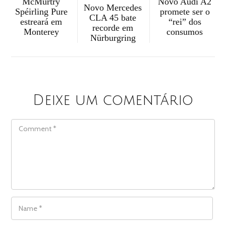
McMurtry
Novo Audi A2
Novo Mercedes
Spéirling Pure
promete ser o
CLA 45 bate
estreará em
“rei” dos
recorde em
Monterey
consumos
Nürburgring
Deixe um comentário
COMMENT
NAME
*