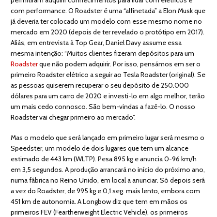
com performance. O Roadster é uma “alfinetada” a Elon Musk que
já deveria ter colocado um modelo com esse mesmo nome no
mercado em 2020 (depois de ter revelado o protótipo em 2017).
Aliás, em entrevista à Top Gear, Daniel Davy assume essa
mesma intenção: “Muitos clientes fizeram depósitos para um
Roadster
que não podem adquirir. Por isso, pensámos em ser o
primeiro Roadster elétrico a seguir ao Tesla Roadster (original). Se
as pessoas quiserem recuperar o seu depósito de 250.000
dólares para um carro de 2020 e investi-lo em algo melhor, terão
um mais cedo connosco. São bem-vindas a fazê-lo. O nosso
Roadster vai chegar primeiro ao mercado”.
Mas o modelo que será lançado em primeiro lugar será mesmo o
Speedster, um modelo de dois lugares que tem um alcance
estimado de 443 km (WLTP). Pesa 895 kg e anuncia 0-96 km/h
em 3,5 segundos. A produção arrancará no início do próximo ano,
numa fábrica no Reino Unido, em local a anunciar. Só depois será
a vez do Roadster, de 995 kg e 0,1 seg. mais lento, embora com
451 km de autonomia. A Longbow diz que tem em mãos os
primeiros FEV (Feartherweight Electric Vehicle), os primeiros