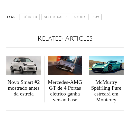
TAGS:
ELÉTRICO
SETE LUGARES
SKODA
SUV
Related Articles
McMurtry
Mercedes-AMG
Novo Smart #2
Spéirling Pure
GT de 4 Portas
mostrado antes
estreará em
elétrico ganha
da estreia
Monterey
versão base