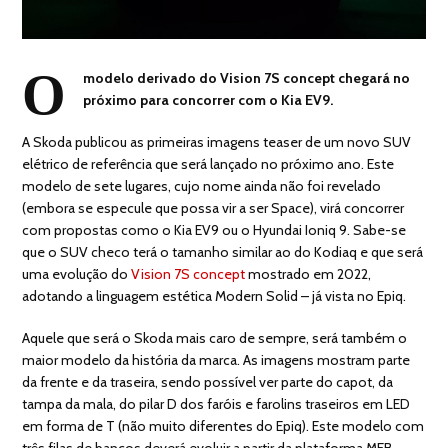
O
modelo derivado do Vision 7S concept chegará no
próximo para concorrer com o Kia EV9.
A Skoda publicou as primeiras imagens teaser de um novo SUV
elétrico de referência que será lançado no próximo ano. Este
modelo de sete lugares, cujo nome ainda não foi revelado
(embora se especule que possa vir a ser Space), virá concorrer
com propostas como o Kia EV9 ou o Hyundai Ioniq 9. Sabe-se
que o SUV checo terá o tamanho similar ao do Kodiaq e que será
uma evolução do
Vision 7S concept
mostrado em 2022,
adotando a linguagem estética Modern Solid – já vista no Epiq.
Aquele que será o Skoda mais caro de sempre, será também o
maior modelo da história da marca. As imagens mostram parte
da frente e da traseira, sendo possível ver parte do capot, da
tampa da mala, do pilar D dos faróis e farolins traseiros em LED
em forma de T (não muito diferentes do Epiq). Este modelo com
três filas de bancos deverá evoluir a partir da plataforma MEB,