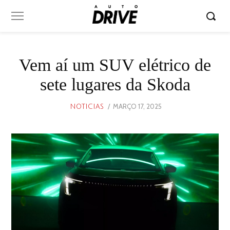
Vem aí um SUV elétrico de
sete lugares da Skoda
POSTED
MARÇO 17, 2025
MARÇO
NOTICIAS
ON
17,
2025