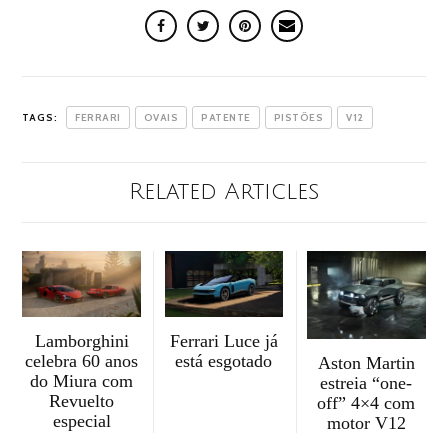
TAGS:
FERRARI
OVAIS
PATENTE
PISTÕES
V12
Related Articles
Lamborghini
Ferrari Luce já
celebra 60 anos
está esgotado
Aston Martin
do Miura com
estreia “one-
Revuelto
off” 4×4 com
especial
motor V12