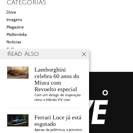
CATEGORIAS
Drive
Imagens
Magazine
Multimédia
Noticias
Salão
Read Also
Videos
Lamborghini
celebra 60 anos do
Miura com
Revuelto especial
Com um design de inspiração
retro, o híbrido V12 com
Ferrari Luce já está
esgotado
Apesar da polémica, o primeiro
AUTO DRIVE 2018