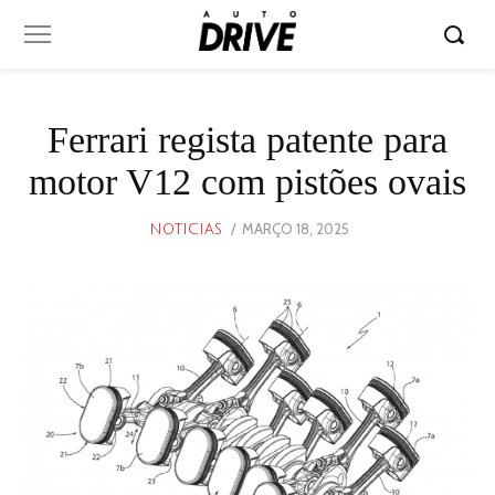
Ferrari regista patente para
motor V12 com pistões ovais
POSTED
MARÇO 18, 2025
MARÇO
NOTICIAS
ON
18,
2025