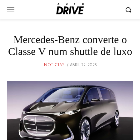
Mercedes-Benz converte o
Classe V num shuttle de luxo
POSTED
ABRIL 22, 2025
ABRIL
NOTICIAS
ON
22,
2025