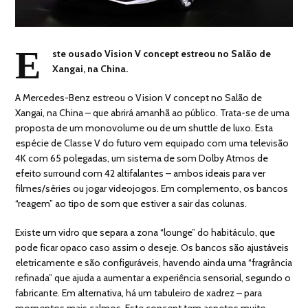
E
ste ousado Vision V concept estreou no Salão de
Xangai, na China.
A Mercedes-Benz estreou o Vision V concept no Salão de
Xangai, na China – que abrirá amanhã ao público. Trata-se de uma
proposta de um monovolume ou de um shuttle de luxo. Esta
espécie de Classe V do futuro vem equipado com uma televisão
4K com 65 polegadas, um sistema de som Dolby Atmos de
efeito surround com 42 altifalantes – ambos ideais para ver
filmes/séries ou jogar videojogos. Em complemento, os bancos
“reagem” ao tipo de som que estiver a sair das colunas.
Existe um vidro que separa a zona “lounge” do habitáculo, que
pode ficar opaco caso assim o deseje. Os bancos são ajustáveis
eletricamente e são configuráveis, havendo ainda uma “fragrância
refinada” que ajuda a aumentar a experiência sensorial, segundo o
fabricante. Em alternativa, há um tabuleiro de xadrez – para
momentos mais calmos. Este concept tem aspetos muito