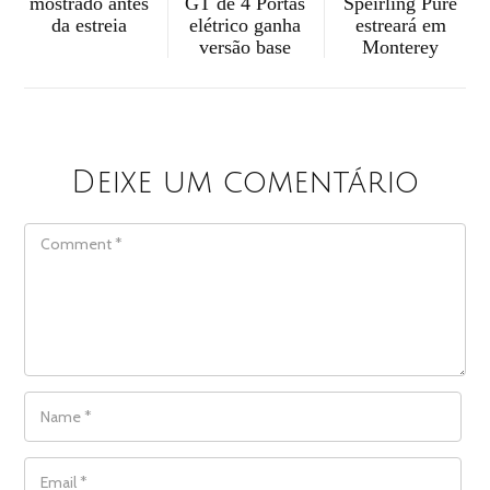
Spéirling Pure
GT de 4 Portas
mostrado antes
estreará em
elétrico ganha
da estreia
Monterey
versão base
Deixe um comentário
COMMENT
NAME
*
EMAIL
*