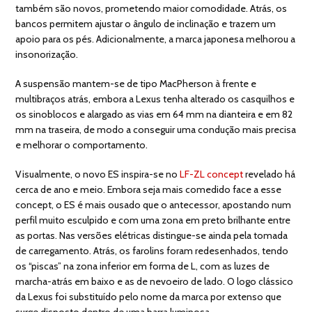
também são novos, prometendo maior comodidade. Atrás, os
bancos permitem ajustar o ângulo de inclinação e trazem um
apoio para os pés. Adicionalmente, a marca japonesa melhorou a
insonorização.
A suspensão mantem-se de tipo MacPherson à frente e
multibraços atrás, embora a Lexus tenha alterado os casquilhos e
os sinoblocos e alargado as vias em 64 mm na dianteira e em 82
mm na traseira, de modo a conseguir uma condução mais precisa
e melhorar o comportamento.
Visualmente, o novo ES inspira-se no
LF-ZL concept
revelado há
cerca de ano e meio. Embora seja mais comedido face a esse
concept, o ES é mais ousado que o antecessor, apostando num
perfil muito esculpido e com uma zona em preto brilhante entre
as portas. Nas versões elétricas distingue-se ainda pela tomada
de carregamento. Atrás, os farolins foram redesenhados, tendo
os “piscas” na zona inferior em forma de L, com as luzes de
marcha-atrás em baixo e as de nevoeiro de lado. O logo clássico
da Lexus foi substituído pelo nome da marca por extenso que
surge disposto dentro de uma barra luminosa.