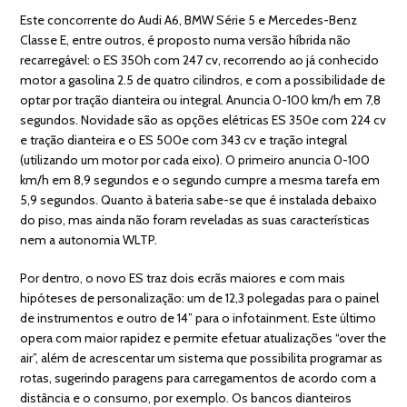
Este concorrente do Audi A6, BMW Série 5 e Mercedes-Benz
Classe E, entre outros, é proposto numa versão híbrida não
recarregável: o ES 350h com 247 cv, recorrendo ao já conhecido
motor a gasolina 2.5 de quatro cilindros, e com a possibilidade de
optar por tração dianteira ou integral. Anuncia 0-100 km/h em 7,8
segundos. Novidade são as opções elétricas ES 350e com 224 cv
e tração dianteira e o ES 500e com 343 cv e tração integral
(utilizando um motor por cada eixo). O primeiro anuncia 0-100
km/h em 8,9 segundos e o segundo cumpre a mesma tarefa em
5,9 segundos. Quanto à bateria sabe-se que é instalada debaixo
do piso, mas ainda não foram reveladas as suas características
nem a autonomia WLTP.
Por dentro, o novo ES traz dois ecrãs maiores e com mais
hipóteses de personalização: um de 12,3 polegadas para o painel
de instrumentos e outro de 14” para o infotainment. Este último
opera com maior rapidez e permite efetuar atualizações “over the
air”, além de acrescentar um sistema que possibilita programar as
rotas, sugerindo paragens para carregamentos de acordo com a
distância e o consumo, por exemplo. Os bancos dianteiros