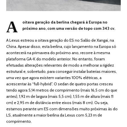
A
oitava geração da berlina chegará à Europa no
próximo ano, com uma versão de topo com 343 cv.
A Lexus estreou a oitava geração do ES no Salão de Xangai, na
China. Apesar disso, esta berlina, cujo lançamento na Europa só
acontecerá na primavera do próximo ano, recorre à mesma
plataforma GA-K do modelo anterior. No entanto, foram
efetuadas alterações relevantes de modo a melhorar a rigidez
estrutural e, sobretudo, para conseguir instalar baterias maiores,
uma vez que agora existem variantes 100% elétricas, a
acrescentar às “full-hybrid”. O sedan de quatro portas cresceu
tendo agora 5,14 metros de comprimento (mais 16,5 cm do que
antes), 1,92 m de largura (mais 5,5 cm), 1,55 m de altura (mais 11
cm) e 2,95 m de distância entre eixos (mais 8 cm). Ou seja,
estamos perante um ES com dimensões muito próximas às do
LS, atualmente a maior berlina da Lexus com 5,23 m de
comprimento.