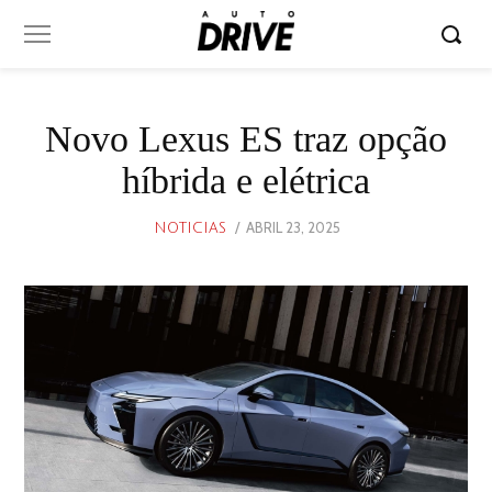
Novo Lexus ES traz opção
híbrida e elétrica
POSTED
ABRIL 23, 2025
ABRIL
NOTICIAS
ON
23,
2025