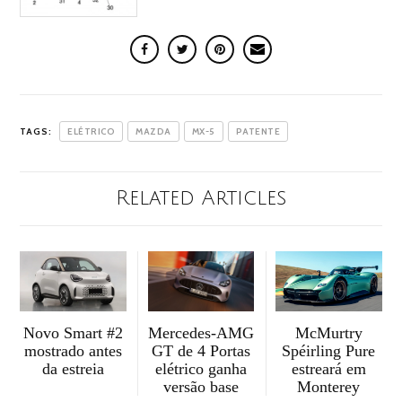
TAGS:
ELÉTRICO
MAZDA
MX-5
PATENTE
Related Articles
McMurtry
Mercedes-AMG
Novo Smart #2
Spéirling Pure
GT de 4 Portas
mostrado antes
estreará em
elétrico ganha
da estreia
Monterey
versão base