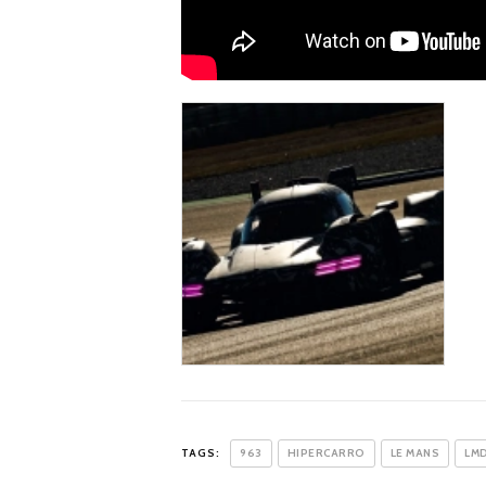
TAGS:
963
HIPERCARRO
LE MANS
LM