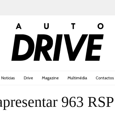
Noticias
Drive
Magazine
Multimédia
Contactos
 apresentar 963 RS