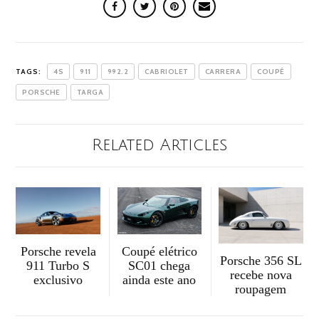
TAGS:
4S
911
992.2
CABRIOLET
CARRERA
COUPÉ
PORSCHE
TARGA
Related Articles
Porsche revela
Coupé elétrico
Porsche 356 SL
911 Turbo S
SC01 chega
recebe nova
exclusivo
ainda este ano
roupagem