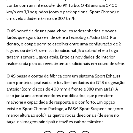
contar com um intercooler do 911 Turbo. O 4S anuncia 0-100
km/h em 3,3 segundos (com o pack opcional Sport Chrono) e
uma velocidade máxima de 307 km/h.
O 4S beneficia de uns para-choques redesenhados e novos
faróis que agora trazem de série a tecnologia Matrix LED. Por
dentro, o coupé permite escolher entre uma configuração de 2
lugares ou de 2+2, sem custo adicional. Já o cabriolet e o targa
trazem sempre lugares atrás. Entre as novidades do interior,
realce ainda para os revestimentos adicionais em couro de série.
O 4S passa a contar de fábrica com um sistema Sport Exhaust
com ponteiras prateadas e travões herdados do GTS da geração
anterior (com discos de 408 mm à frente e 380 mm atrás). A
isso junta uns amortecedores modificados, que permitem
melhorar a capacidade de resposta e o conforto. Em opção
existe o Sport Chrono Package, a PASM Sport Suspension (com
menor altura ao solo), as quatro rodas direcionais (de série no
targa, na imagem principal) e travões carbocerâmicos.