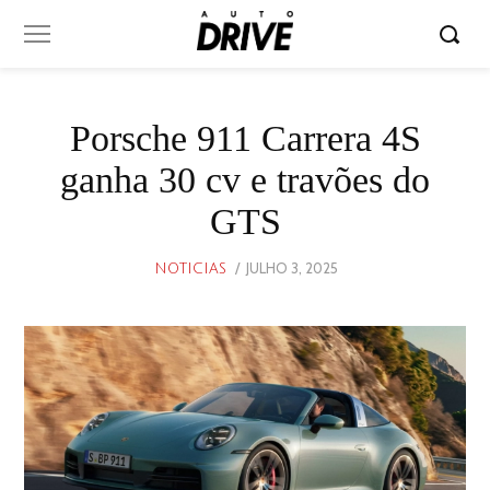
Porsche 911 Carrera 4S
ganha 30 cv e travões do
GTS
POSTED
JULHO 3, 2025
JULHO
NOTICIAS
ON
3,
2025