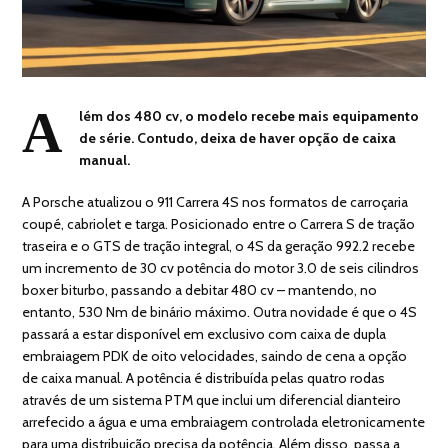
A
lém dos 480 cv, o modelo recebe mais equipamento
de série. Contudo, deixa de haver opção de caixa
manual.
A Porsche atualizou o 911 Carrera 4S nos formatos de carroçaria
coupé, cabriolet e targa. Posicionado entre o Carrera S de tração
traseira e o GTS de tração integral, o 4S da geração 992.2 recebe
um incremento de 30 cv potência do motor 3.0 de seis cilindros
boxer biturbo, passando a debitar 480 cv – mantendo, no
entanto, 530 Nm de binário máximo. Outra novidade é que o 4S
passará a estar disponível em exclusivo com caixa de dupla
embraiagem PDK de oito velocidades, saindo de cena a opção
de caixa manual. A potência é distribuída pelas quatro rodas
através de um sistema PTM que inclui um diferencial dianteiro
arrefecido a água e uma embraiagem controlada eletronicamente
para uma distribuição precisa da potência. Além disso, passa a