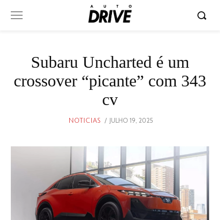
Subaru Uncharted é um
crossover “picante” com 343
cv
POSTED
JULHO 19, 2025
JULHO
NOTICIAS
ON
19,
2025