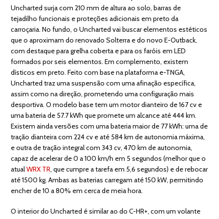
Uncharted surja com 210 mm de altura ao solo, barras de
tejadilho funcionais e proteções adicionais em preto da
carroçaria. No fundo, o Uncharted vai buscar elementos estéticos
que o aproximam do renovado Solterra e do novo E-Outback,
com destaque para grelha coberta e para os faróis em LED
formados por seis elementos. Em complemento, existem
dísticos em preto. Feito com base na plataforma e-TNGA,
Uncharted traz uma suspensão com uma afinação específica,
assim como na direção, prometendo uma configuração mais
desportiva. O modelo base tem um motor dianteiro de 167 cv e
uma bateria de 57.7 kWh que promete um alcance até 444 km.
Existem ainda versões com uma bateria maior de 77 kWh: uma de
tração dianteira com 224 cv e até 584 km de autonomia máxima,
e outra de tração integral com 343 cv, 470 km de autonomia,
capaz de acelerar de 0 a 100 km/h em 5 segundos (melhor que o
atual
WRX TR
, que cumpre a tarefa em 5,6 segundos) e de rebocar
até 1500 kg. Ambas as baterias carregam até 150 kW, permitindo
encher de 10 a 80% em cerca de meia hora.
O interior do Uncharted é similar ao do C-HR+, com um volante