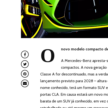
O
novo modelo compacto de
A Mercedes-Benz apresta-se 
compactos. A nova geração 
Classe A for descontinuado, mas a ver
lançamento previsto para 2028 – altur
nome conhecido, terá um formato SUV e
portas CLA. Em causa estará um novo m
barata de um SUV já conhecido, em vez d
retrabalhado ou até mesmo um crossove