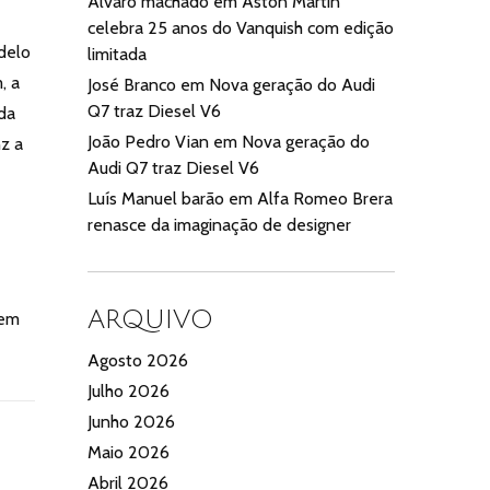
Alvaro machado
em
Aston Martin
celebra 25 anos do Vanquish com edição
delo
limitada
, a
José Branco
em
Nova geração do Audi
Q7 traz Diesel V6
da
João Pedro Vian
em
Nova geração do
z a
Audi Q7 traz Diesel V6
Luís Manuel barão
em
Alfa Romeo Brera
renasce da imaginação de designer
ARQUIVO
sem
Agosto 2026
Julho 2026
Junho 2026
Maio 2026
Abril 2026