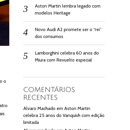
Aston Martin lembra legado com
modelos Heritage
Novo Audi A2 promete ser o “rei”
dos consumos
Lamborghini celebra 60 anos do
Miura com Revuelto especial
o o
COMENTÁRIOS
RECENTES
atro
Alvaro Machado
em
Aston Martin
ais
celebra 25 anos do Vanquish com edição
limitada