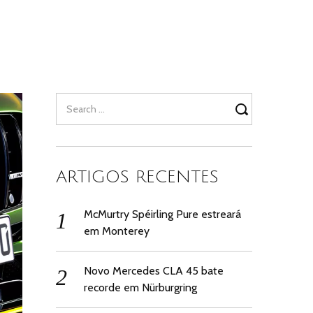
Search
for:
ARTIGOS RECENTES
McMurtry Spéirling Pure estreará
em Monterey
Novo Mercedes CLA 45 bate
recorde em Nürburgring