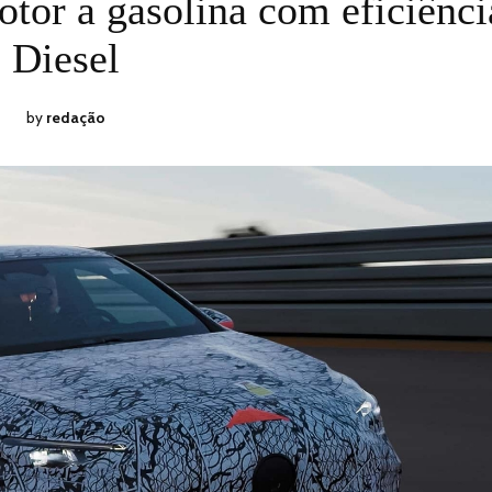
tor a gasolina com eficiênci
2024
Diesel
by
redação