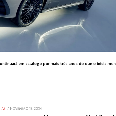
continuará em catálogo por mais três anos do que o inicialmen
POSTED
NOVEMBRO 18, 2024
NOVEMBRO
IAS
ON
18,