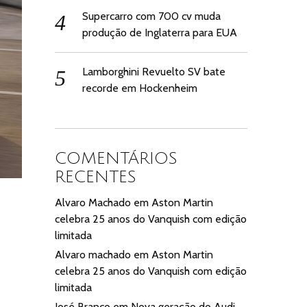
Supercarro com 700 cv muda
produção de Inglaterra para EUA
Lamborghini Revuelto SV bate
recorde em Hockenheim
COMENTÁRIOS
RECENTES
Alvaro Machado
em
Aston Martin
celebra 25 anos do Vanquish com edição
limitada
Alvaro machado
em
Aston Martin
celebra 25 anos do Vanquish com edição
limitada
José Branco
em
Nova geração do Audi