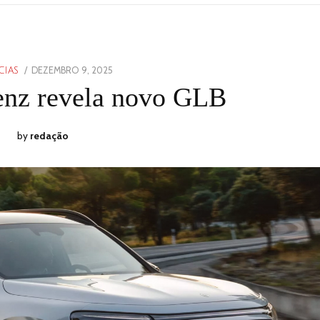
POSTED
DEZEMBRO 9, 2025
DEZEMBRO
CIAS
ON
9,
nz revela novo GLB
2025
by
redação