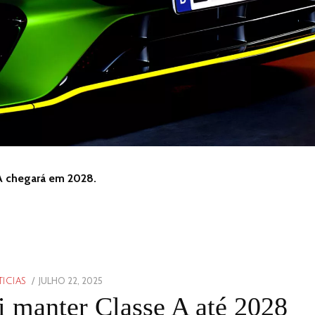
 chegará em 2028.
POSTED
JULHO 22, 2025
JULHO
ICIAS
ON
22,
 manter Classe A até 2028
2025