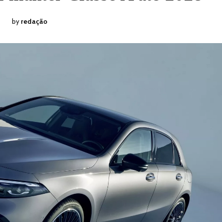
by
redação