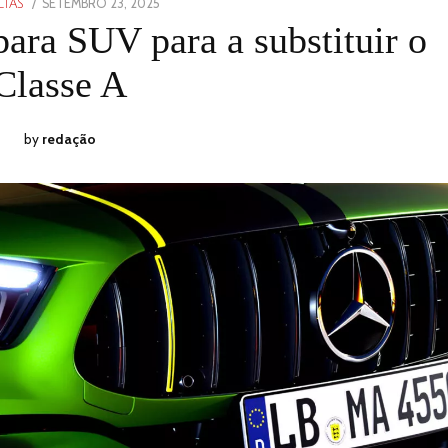
POSTED
SETEMBRO 23, 2025
SETEMBRO
CIAS
ON
22,
ara SUV para a substituir o
2025
Classe A
by
redação