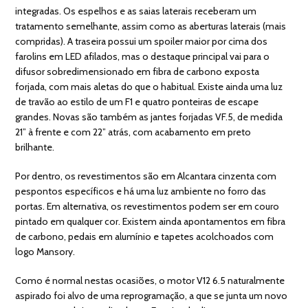
integradas. Os espelhos e as saias laterais receberam um
tratamento semelhante, assim como as aberturas laterais (mais
compridas). A traseira possui um spoiler maior por cima dos
farolins em LED afilados, mas o destaque principal vai para o
difusor sobredimensionado em fibra de carbono exposta
forjada, com mais aletas do que o habitual. Existe ainda uma luz
de travão ao estilo de um F1 e quatro ponteiras de escape
grandes. Novas são também as jantes forjadas VF.5, de medida
21” à frente e com 22” atrás, com acabamento em preto
brilhante.
Por dentro, os revestimentos são em Alcantara cinzenta com
pespontos específicos e há uma luz ambiente no forro das
portas. Em alternativa, os revestimentos podem ser em couro
pintado em qualquer cor. Existem ainda apontamentos em fibra
de carbono, pedais em alumínio e tapetes acolchoados com
logo Mansory.
Como é normal nestas ocasiões, o motor V12 6.5 naturalmente
aspirado foi alvo de uma reprogramação, a que se junta um novo