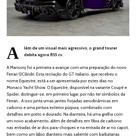
A
lém de um visual mais agressivo, o grand tourer
debita agora 855 cv.
A Mansory foi a primeira a avançar com uma preparação do novo
Ferrari 12Cilindri. Esta recriação do GT italiano, que recebeu o
nome Equestre, está a ser apresentada por estes dias no
Monaco Yacht Show. O Equestre, disponível na variante Coupé e
Spider, distingue-se, em primeiro lugar, por não ter símbolos da
Ferrari… A isso junta umas jantes forjadas aerodinâmicas em
carbono e uma pintura exterior púrpura, combinado com
detalhes em preto e dourado. Na dianteira, há uma grelha com
um novo acabamento, além de detalhes em fibra de carbono
nas entradas de ar dos para-choques e na entrada de ar no capot,
bem como um lábio dianteiro mais saliente com barbatanas