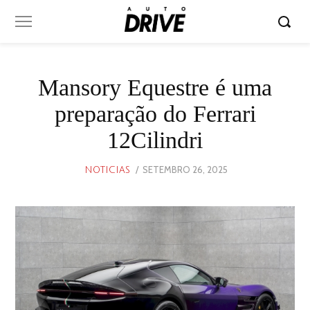
Mansory Equestre é uma
preparação do Ferrari
12Cilindri
POSTED
SETEMBRO 26, 2025
SETEMBRO
NOTICIAS
ON
25,
2025