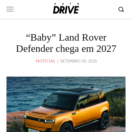
“Baby” Land Rover
Defender chega em 2027
POSTED
SETEMBRO 30, 2025
SETEMBRO
NOTICIAS
ON
30,
2025