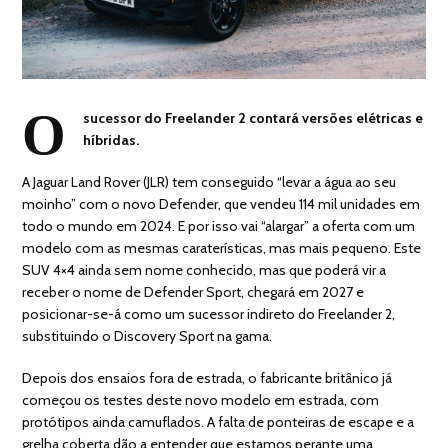
O
sucessor do Freelander 2 contará versões elétricas e
híbridas.
A Jaguar Land Rover (JLR) tem conseguido “levar a água ao seu
moinho” com o novo Defender, que vendeu 114 mil unidades em
todo o mundo em 2024. E por isso vai “alargar” a oferta com um
modelo com as mesmas caraterísticas, mas mais pequeno. Este
SUV 4×4 ainda sem nome conhecido, mas que poderá vir a
receber o nome de Defender Sport, chegará em 2027 e
posicionar-se-á como um sucessor indireto do Freelander 2,
substituindo o Discovery Sport na gama.
Depois dos ensaios fora de estrada, o fabricante britânico já
começou os testes deste novo modelo em estrada, com
protótipos ainda camuflados. A falta de ponteiras de escape e a
grelha coberta dão a entender que estamos perante uma