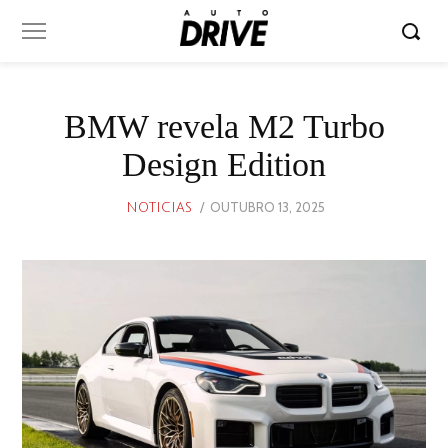
BMW revela M2 Turbo
Design Edition
POSTED
OUTUBRO 13, 2025
OUTUBRO
NOTICIAS
ON
13,
2025