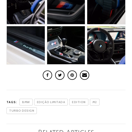
TAGS:
BMW
EDIÇÃO LIMITADA
EDITION
M2
TURBO DESIGN