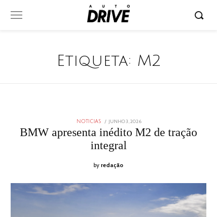
Etiqueta:
M2
POSTED
JUNHO 3, 2026
JUNHO
NOTICIAS
ON
3,
BMW apresenta inédito M2 de tração
2026
integral
by
redação