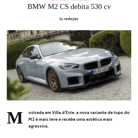
ON
26,
BMW M2 CS debita 530 cv
2025
by
redação
M
ostrada em Villa d’Este, a nova variante de topo do
M2 é mais leve e recebe uma estética mais
agressiva.