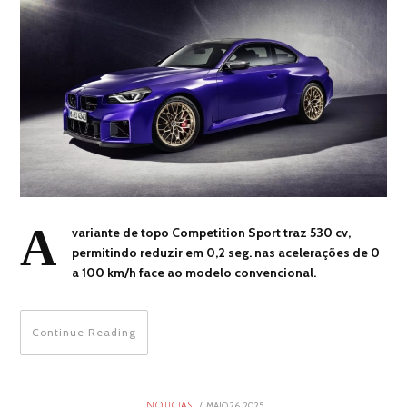
A
variante de topo Competition Sport traz 530 cv,
permitindo reduzir em 0,2 seg. nas acelerações de 0
a 100 km/h face ao modelo convencional.
Continue Reading
POSTED
MAIO 26, 2025
MAIO
NOTICIAS