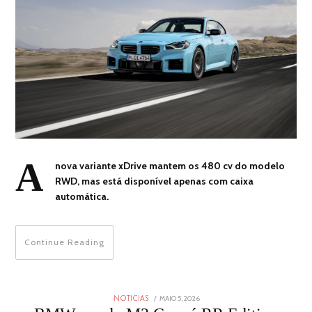
A
nova variante xDrive mantem os 480 cv do modelo
RWD, mas está disponível apenas com caixa
automática.
Continue Reading
POSTED
MAIO 5, 2026
MAIO
NOTICIAS
ON
5,