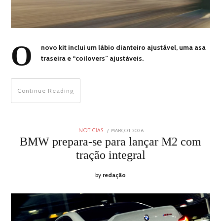
O
novo kit inclui um lábio dianteiro ajustável, uma asa
traseira e “coilovers” ajustáveis.
Continue Reading
POSTED
MARÇO 1, 2026
FEVEREIRO
NOTICIAS
ON
28,
BMW prepara-se para lançar M2 com
2026
tração integral
by
redação