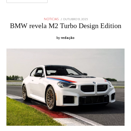
POSTED
OUTUBRO 13, 2025
OUTUBRO
NOTICIAS
ON
13,
BMW revela M2 Turbo Design Edition
2025
by
redação