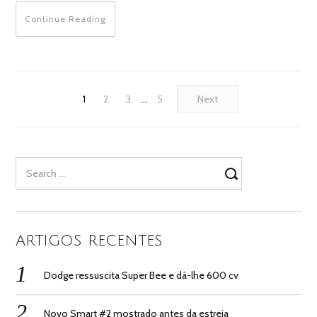
Continue Reading
1
2
3
…
5
Next
Search
for:
ARTIGOS RECENTES
Dodge ressuscita Super Bee e dá-lhe 600 cv
Novo Smart #2 mostrado antes da estreia