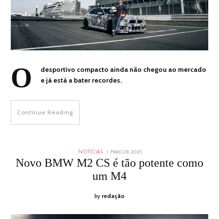
O
desportivo compacto ainda não chegou ao mercado
e já está a bater recordes.
Continue Reading
POSTED
MAIO 28, 2025
MAIO
NOTICIAS
ON
28,
Novo BMW M2 CS é tão potente como
2025
um M4
by
redação