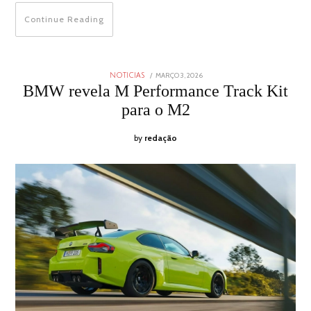
Continue Reading
POSTED
MARÇO 3, 2026
MARÇO
NOTICIAS
ON
2,
BMW revela M Performance Track Kit
2026
para o M2
by
redação