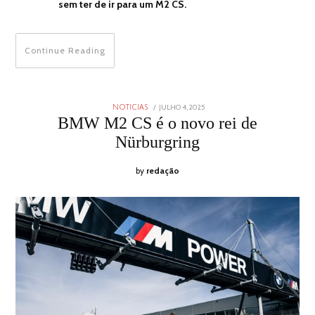
sem ter de ir para um M2 CS.
Continue Reading
POSTED
JULHO 4, 2025
JULHO
NOTICIAS
ON
4,
BMW M2 CS é o novo rei de
2025
Nürburgring
by
redação