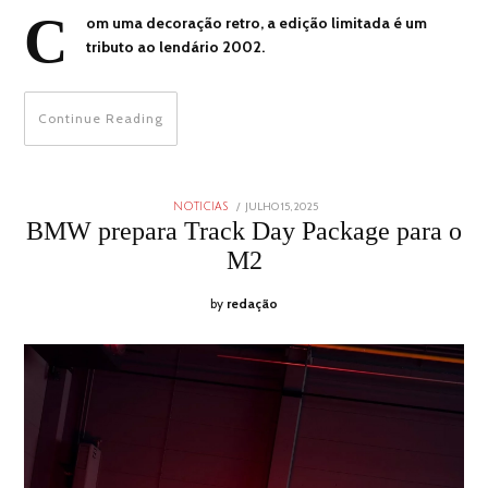
C
om uma decoração retro, a edição limitada é um
tributo ao lendário 2002.
Continue Reading
POSTED
JULHO 15, 2025
JULHO
NOTICIAS
ON
15,
BMW prepara Track Day Package para o
2025
M2
by
redação