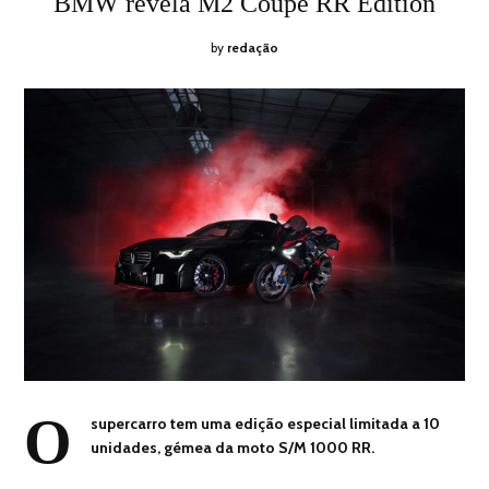
BMW revela M2 Coupé RR Edition
2026
by
redação
O
supercarro tem uma edição especial limitada a 10
unidades, gémea da moto S/M 1000 RR.