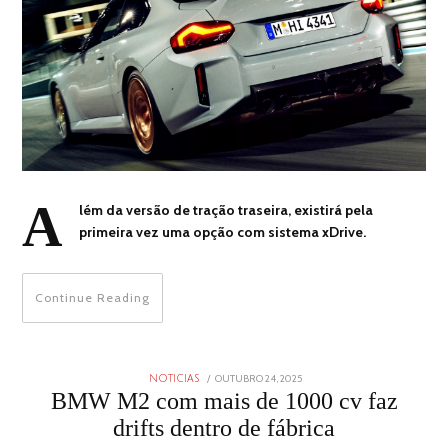
A
lém da versão de tração traseira, existirá pela
primeira vez uma opção com sistema xDrive.
Continue Reading
POSTED
OUTUBRO 24, 2025
OUTUBRO
NOTICIAS
ON
23,
BMW M2 com mais de 1000 cv faz
2025
drifts dentro de fábrica